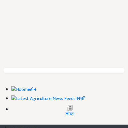
होम
ख़बरें
जॉब्स