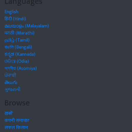
Languages
English
हिंदी (Hindi)
മലയാളം (Malayalam)
मराठी (Marathi)
தமிழ் (Tamil)
বাঙালি (Bengali)
ಕನ್ನಡ (Kannada)
ଓଡିଆ (Odia)
অসমীয়া (Asomiya)
ਪੰਜਾਬੀ
తెలుగు
ગુજરાતી
Browse
खबरें
कंपनी समाचार
सफल किसान