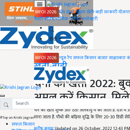
MFOI 2026
होम
ख़बरें
मौसम
खेती-बाड़ी
सरकारी योजना
गैलरी
वीडियो
मासिक पत्रिका
डायरेक्टरी
हिंदी
MFOI 2026
न्यूज़ रैप
सफल किसान
बाजार
साक्षात्कार
क
Home
खेती-बाड़ी
चना की खेती 2022: बुव
अमल करें किसान, मिल
चने की खेती शुष्क और ठंडी जलवायु में की जाती है. देश मे
माना जाता है. पौधों की बढ़िया वृद्धि के लिए 20-30 डिग्री 
#Top on Krishi Jagran
सफल किसान
मनीष कुमार
Updated on 26 October, 2022 12:43 P