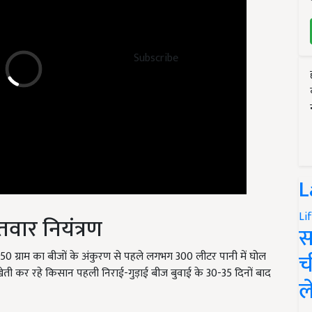
Subscribe
L
तवार नियंत्रण
Li
स
न 350 ग्राम का बीजों के अंकुरण से पहले लगभग 300 लीटर पानी में घोल
च
. खेती कर रहे किसान पहली निराई-गुड़ाई बीज बुवाई के 30-35 दिनों बाद
ल