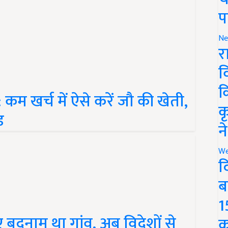
प
Ne
र
व
म खर्च में ऐसे करें जौ की खेती,
क
ड
क
न
We
द
ब
1
बदनाम था गांव, अब विदेशों से
क