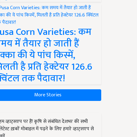
usa Corn Varieties: कम
मय में तैयार हो जाती हैं
क्का की ये पांच किस्में,
िलती है प्रति हेक्टेयर 126.6
्विंटल तक पैदावार!
More Stories
हम व्हाट्सएप पर हैं! कृषि से संबंधित देशभर की सभी
लेटेस्ट ख़बरें मोबाइल में पढ़ने के लिए हमारे व्हाट्सएप से
जुड़ें.