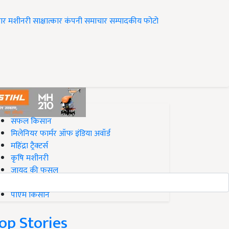
ार
मशीनरी
साक्षात्कार
कंपनी समाचार
सम्पादकीय
फोटो
op on Krishi Jagran
सफल किसान
मिलेनियर फार्मर ऑफ इंडिया अवॉर्ड
महिंद्रा ट्रैक्टर्स
कृषि मशीनरी
जायद की फसल
बिज़नेस आइडियाज
पीएम किसान
op Stories