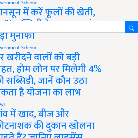
vernment Scheme
ानसून में करें फूलों की खेती,
0% सब्सिडी के साथ कमाएं
ड़ा मुनाफा
vernment Scheme
र खरीदने वालों को बड़ी
ाहत, होम लोन पर मिलेगी 4%
ी सब्सिडी, जानें कौन उठा
कता है योजना का लाभ
ws
ांव में खाद, बीज और
ीटनाशक की दुकान खोलना
ाहते हैं? जानिए लाइसेंस,