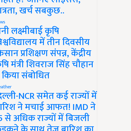
ात्रता, खर्च सबकुछ..
ws
ानी लक्ष्मीबाई कृषि
िश्वविद्यालय में तीन दिवसीय
िसान प्रशिक्षण संपन्न, केंद्रीय
ृषि मंत्री शिवराज सिंह चौहान
े किया संबोधित
ather
िल्ली-NCR समेत कई राज्यों में
ारिश ने मचाई आफत! IMD ने
5 से अधिक राज्यों में बिजली
ड़कने के साथ तेज बारिश का