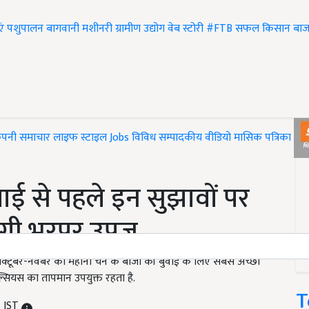
एं
पशुपालन
बागवानी
मशीनरी
ग्रामीण उद्योग
वेब स्टोरी
#FTB
सफल किसान
बाज
ंपनी समाचार
लाइफ स्टाइल
Jobs
विविध
सम्पादकीय
वीडियो
मासिक पत्रिका
#T
ाई से पहले इन सुझावों पर
ेगी भरपूर उपज
ं अक्टूबर-नवंबर का महीना चने के बीजों की बुवाई के लिए सबसे अच्छा
सेल्सियस का तापमान उपयुक्त रहता है.
T
M IST