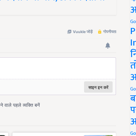
अ
Go
P
I
न
त
अ
Go
ब
प
अ
Go