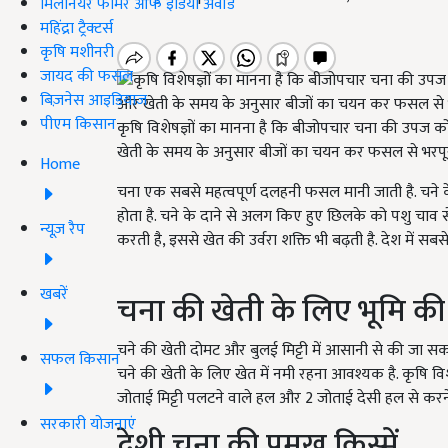
मिलेनियर फार्मर ऑफ इंडिया अवॉर्ड
महिंद्रा ट्रैक्टर्स
कृषि मशीनरी
जायद की फसल
बिज़नेस आइडियाज
पीएम किसान
कृषि विशेषज्ञों का मानना है कि बीजोपचार चना की उपज क
खेती के समय के अनुसार बीजों का चयन कर फसल से भरपूर 
Home
चना एक सबसे महत्वपूर्ण दलहनी फसल मानी जाती है. चने के पौ
होता है. चने के दाने से अलग किए हुए छिलके को पशु चाव से
न्यूज़ रैप
करती है, इससे खेत की उर्वरा शक्ति भी बढ़ती है. देश में सबस
खबरें
चना की खेती के लिए भूमि की 
चने की खेती दोमट और बुलई मिट्टी में आसानी से की जा सक
सफल किसान
चने की खेती के लिए खेत में नमी रहना आवश्यक है. कृषि विशे
जोताई मिट्टी पलटने वाले हल और 2 जोताई देसी हल से करन
सरकारी योजनाएं
देशी चना की प्रमुख किस्में