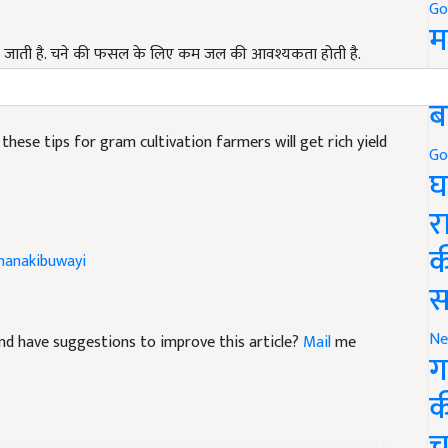
Go
म
 की जाती है. चने की फसल के लिए कम जल की आवश्यकता होती है.
बुवाई के 20-30 दिन बाद और दूसरी सिंचाई दाना भरने की अवस्था यानी
5
ब
these tips for gram cultivation farmers will get rich yield
Go
घ
र
hanakibuwayi
क
स
e and have suggestions to improve this article?
Mail
me
Ne
ग
क
च