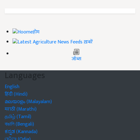
होम
ख़बरें
जॉब्स
Languages
English
हिंदी (Hindi)
മലയാളം (Malayalam)
मराठी (Marathi)
தமிழ் (Tamil)
বাঙালি (Bengali)
ಕನ್ನಡ (Kannada)
ଓଡିଆ (Odia)