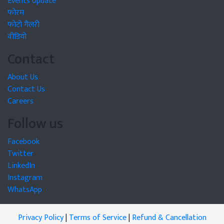
Events Update
फोरम
फोटो गैलरी
वीडियो
Contact
About Us
Contact Us
Careers
Follow us
Facebook
Twitter
LinkedIn
Instagram
WhatsApp
Privacy Policy
|
Terms of Service
|
Refund & Cancellation