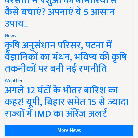
बरसात में पशुओं को बीमारियों से
कैसे बचाएं? अपनाएं ये 5 आसान
उपाय..
News
कृषि अनुसंधान परिसर, पटना में
वैज्ञानिकों का मंथन, भविष्य की कृषि
तकनीकों पर बनी नई रणनीति
Weather
अगले 12 घंटों के भीतर बारिश का
कहर! यूपी, बिहार समेत 15 से ज्यादा
राज्यों में IMD का ऑरेंज अलर्ट
More News