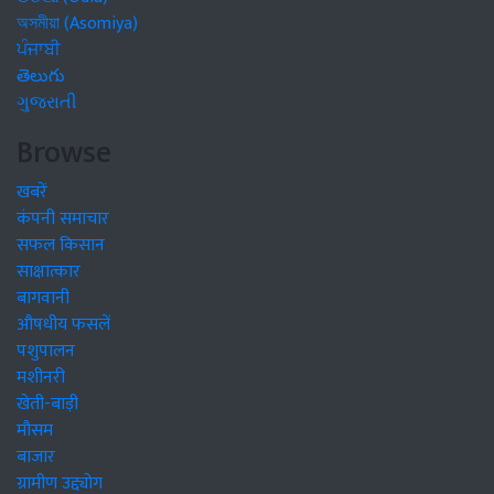
অসমীয়া (Asomiya)
ਪੰਜਾਬੀ
తెలుగు
ગુજરાતી
Browse
खबरें
कंपनी समाचार
सफल किसान
साक्षात्कार
बागवानी
औषधीय फसलें
पशुपालन
मशीनरी
खेती-बाड़ी
मौसम
बाजार
ग्रामीण उद्द्योग