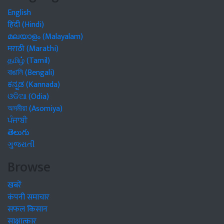
English
हिंदी (Hindi)
മലയാളം (Malayalam)
मराठी (Marathi)
தமிழ் (Tamil)
বাঙালি (Bengali)
ಕನ್ನಡ (Kannada)
ଓଡିଆ (Odia)
অসমীয়া (Asomiya)
ਪੰਜਾਬੀ
తెలుగు
ગુજરાતી
Browse
खबरें
कंपनी समाचार
सफल किसान
साक्षात्कार