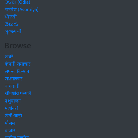
ଓଡିଆ (Odia)
অসমীয়া (Asomiya)
ਪੰਜਾਬੀ
తెలుగు
ગુજરાતી
Browse
खबरें
कंपनी समाचार
सफल किसान
साक्षात्कार
बागवानी
औषधीय फसलें
पशुपालन
मशीनरी
खेती-बाड़ी
मौसम
बाजार