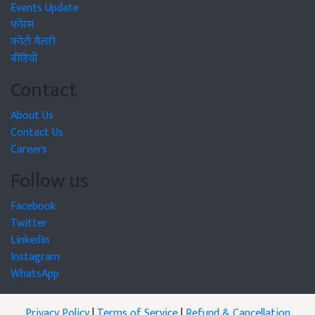
Events Update
फोरम
फोटो गैलरी
वीडियो
Contact
About Us
Contact Us
Careers
Follow us
Facebook
Twitter
LinkedIn
Instagram
WhatsApp
Privacy Policy
|
Terms of Service
|
Refund & Cancellation