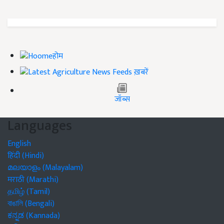
होम
ख़बरें
जॉब्स
Languages
English
हिंदी (Hindi)
മലയാളം (Malayalam)
मराठी (Marathi)
தமிழ் (Tamil)
বাঙালি (Bengali)
ಕನ್ನಡ (Kannada)