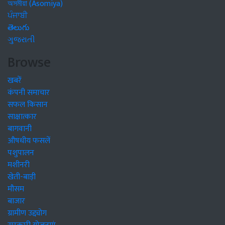
অসমীয়া (Asomiya)
ਪੰਜਾਬੀ
తెలుగు
ગુજરાતી
Browse
खबरें
कंपनी समाचार
सफल किसान
साक्षात्कार
बागवानी
औषधीय फसलें
पशुपालन
मशीनरी
खेती-बाड़ी
मौसम
बाजार
ग्रामीण उद्द्योग