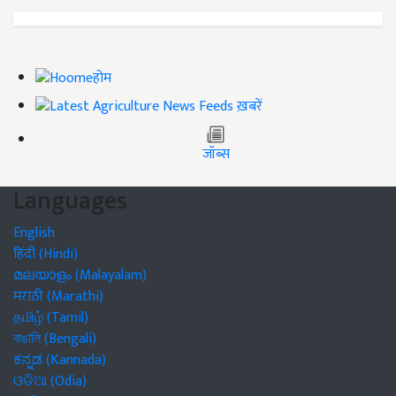
होम
ख़बरें
जॉब्स
Languages
English
हिंदी (Hindi)
മലയാളം (Malayalam)
मराठी (Marathi)
தமிழ் (Tamil)
বাঙালি (Bengali)
ಕನ್ನಡ (Kannada)
ଓଡିଆ (Odia)