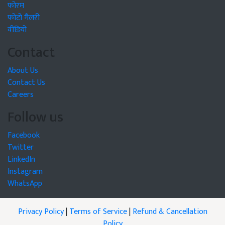
फोरम
फोटो गैलरी
वीडियो
Contact
About Us
Contact Us
Careers
Follow us
Facebook
Twitter
LinkedIn
Instagram
WhatsApp
Privacy Policy
|
Terms of Service
|
Refund & Cancellation
Policy