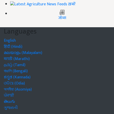
ख़बरें
जॉब्स
Languages
English
हिंदी (Hindi)
മലയാളം (Malayalam)
मराठी (Marathi)
தமிழ் (Tamil)
বাঙালি (Bengali)
ಕನ್ನಡ (Kannada)
ଓଡିଆ (Odia)
অসমীয়া (Asomiya)
ਪੰਜਾਬੀ
తెలుగు
ગુજરાતી