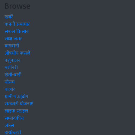
Browse
खबरें
कंपनी समाचार
सफल किसान
साक्षात्कार
बागवानी
औषधीय फसलें
पशुपालन
मशीनरी
खेती-बाड़ी
मौसम
बाजार
ग्रामीण उद्द्योग
सरकारी योजनाएं
लाइफ स्टाइल
सम्पादकीय
जॉब्स
डायरेक्टरी