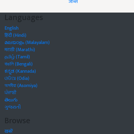
जॉब्स
Languages
English
हिंदी (Hindi)
മലയാളം (Malayalam)
मराठी (Marathi)
தமிழ் (Tamil)
বাঙালি (Bengali)
ಕನ್ನಡ (Kannada)
ଓଡିଆ (Odia)
অসমীয়া (Asomiya)
ਪੰਜਾਬੀ
తెలుగు
ગુજરાતી
Browse
खबरें