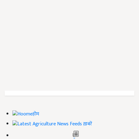
होम
ख़बरें