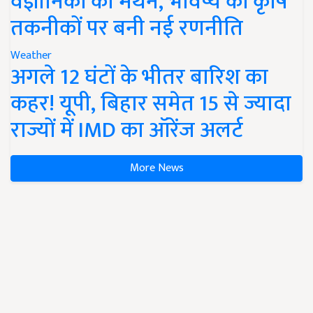
वैज्ञानिकों का मंथन, भविष्य की कृषि
तकनीकों पर बनी नई रणनीति
Weather
अगले 12 घंटों के भीतर बारिश का
कहर! यूपी, बिहार समेत 15 से ज्यादा
राज्यों में IMD का ऑरेंज अलर्ट
More News