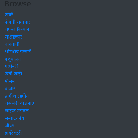
Browse
खबरें
कंपनी समाचार
सफल किसान
साक्षात्कार
बागवानी
औषधीय फसलें
पशुपालन
मशीनरी
खेती-बाड़ी
मौसम
बाजार
ग्रामीण उद्द्योग
सरकारी योजनाएं
लाइफ स्टाइल
सम्पादकीय
जॉब्स
डायरेक्टरी