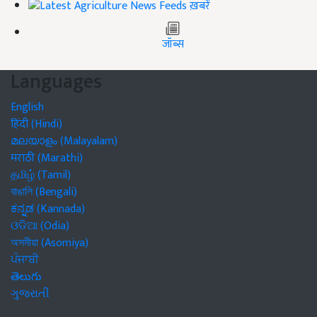
ख़बरें
जॉब्स
Languages
English
हिंदी (Hindi)
മലയാളം (Malayalam)
मराठी (Marathi)
தமிழ் (Tamil)
বাঙালি (Bengali)
ಕನ್ನಡ (Kannada)
ଓଡିଆ (Odia)
অসমীয়া (Asomiya)
ਪੰਜਾਬੀ
తెలుగు
ગુજરાતી