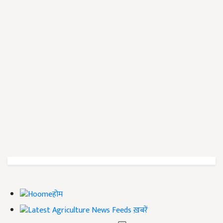
होम
ख़बरें