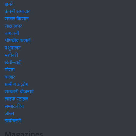
खबरें
कंपनी समाचार
सफल किसान
साक्षात्कार
बागवानी
औषधीय फसलें
पशुपालन
मशीनरी
खेती-बाड़ी
मौसम
बाजार
ग्रामीण उद्द्योग
सरकारी योजनाएं
लाइफ स्टाइल
सम्पादकीय
जॉब्स
डायरेक्टरी
Magazines