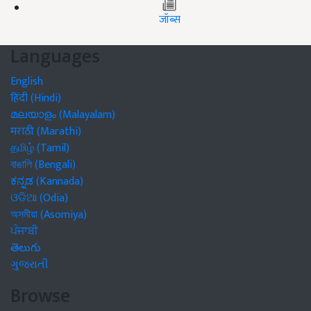
जॉब्स
Languages
English
हिंदी (Hindi)
മലയാളം (Malayalam)
मराठी (Marathi)
தமிழ் (Tamil)
বাঙালি (Bengali)
ಕನ್ನಡ (Kannada)
ଓଡିଆ (Odia)
অসমীয়া (Asomiya)
ਪੰਜਾਬੀ
తెలుగు
ગુજરાતી
Browse