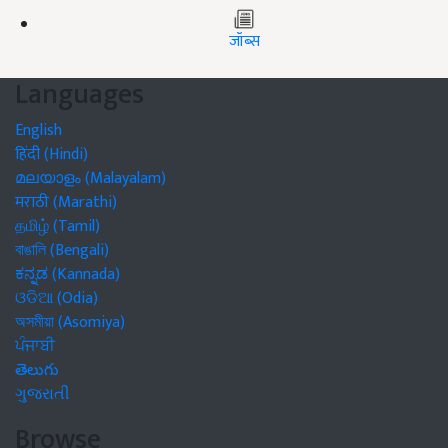
जॉब्स
Languages
English
हिंदी (Hindi)
മലയാളം (Malayalam)
मराठी (Marathi)
தமிழ் (Tamil)
বাঙালি (Bengali)
ಕನ್ನಡ (Kannada)
ଓଡିଆ (Odia)
অসমীয়া (Asomiya)
ਪੰਜਾਬੀ
తెలుగు
ગુજરાતી
Browse