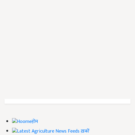
होम
ख़बरें