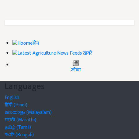
होम
ख़बरें
जॉब्स
Languages
English
हिंदी (Hindi)
മലയാളം (Malayalam)
मराठी (Marathi)
தமிழ் (Tamil)
বাঙালি (Bengali)