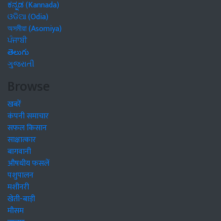
ಕನ್ನಡ (Kannada)
ଓଡିଆ (Odia)
অসমীয়া (Asomiya)
ਪੰਜਾਬੀ
తెలుగు
ગુજરાતી
Browse
खबरें
कंपनी समाचार
सफल किसान
साक्षात्कार
बागवानी
औषधीय फसलें
पशुपालन
मशीनरी
खेती-बाड़ी
मौसम