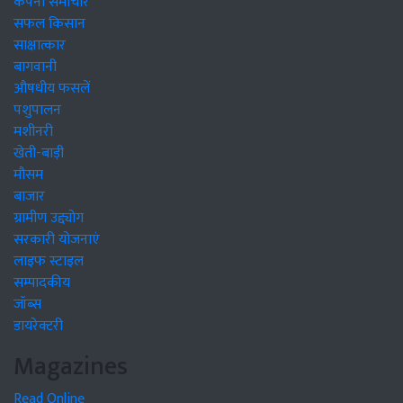
कंपनी समाचार
सफल किसान
साक्षात्कार
बागवानी
औषधीय फसलें
पशुपालन
मशीनरी
खेती-बाड़ी
मौसम
बाजार
ग्रामीण उद्द्योग
सरकारी योजनाएं
लाइफ स्टाइल
सम्पादकीय
जॉब्स
डायरेक्टरी
Magazines
Read Online