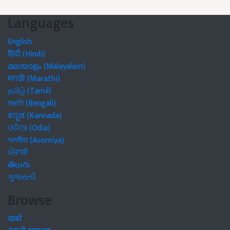
Languages
English
हिंदी (Hindi)
മലയാളം (Malayalam)
मराठी (Marathi)
தமிழ் (Tamil)
বাঙালি (Bengali)
ಕನ್ನಡ (Kannada)
ଓଡିଆ (Odia)
অসমীয়া (Asomiya)
ਪੰਜਾਬੀ
తెలుగు
ગુજરાતી
Browse
खबरें