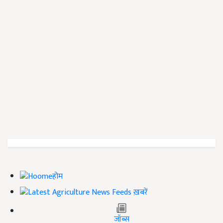
होम
ख़बरें
जॉब्स