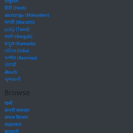
English
हिंदी (Hindi)
മലയാളം (Malayalam)
मराठी (Marathi)
தமிழ் (Tamil)
বাঙালি (Bengali)
ಕನ್ನಡ (Kannada)
ଓଡିଆ (Odia)
অসমীয়া (Asomiya)
ਪੰਜਾਬੀ
తెలుగు
ગુજરાતી
Browse
खबरें
कंपनी समाचार
सफल किसान
साक्षात्कार
बागवानी