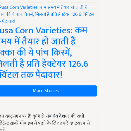
usa Corn Varieties: कम
मय में तैयार हो जाती हैं
क्का की ये पांच किस्में,
िलती है प्रति हेक्टेयर 126.6
्विंटल तक पैदावार!
More Stories
हम व्हाट्सएप पर हैं! कृषि से संबंधित देशभर की सभी
लेटेस्ट ख़बरें मोबाइल में पढ़ने के लिए हमारे व्हाट्सएप से
जुड़ें.