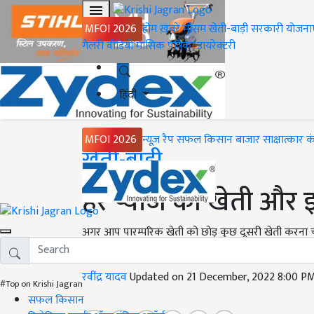
MFOI 2026
होम
ख़बरें
मौसम
खेती-बाड़ी
सरकारी योजना
गैलरी
वीडियो
मासिक पत्रिका
डायरेक्टरी
हिंदी
MFOI 2026
न्यूज़ रैप
सफल किसान
बाजार
साक्षात्कार
क
Home
खेती-बाड़ी
हरे प्याज की खेती और 
अगर आप पारम्परिक खेती को छोड़ कुछ दूसरी खेती करना चाहते
विकल्प साबित हो सकता है.
रवींद्र यादव
Updated on 21 December, 2022 8:00 P
#Top on Krishi Jagran
सफल किसान