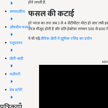
होने लगती हैं.
फसल की कटाई
सम्पादकीय
हरे प्याज का तना जब 3 से 4 सेंटीमीटर मोटा हो जाए तभी इ
औषधीय फसलें
उपज मौजूद होती है और प्रति हेक्टेयर लगभग 500 से 600 क
ये भी पढ़ें:
जैविक खेती में ह्यूमिक एसिड का प्रयोग
पशुपालन
ADV
खेती-बाड़ी
मशीनरी
वेब स्टोरी
पत्रिकाएँ