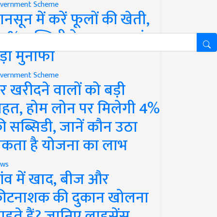
vernment Scheme
ानसून में करें फूलों की खेती,
0% सब्सिडी के साथ कमाएं
ड़ा मुनाफा
vernment Scheme
र खरीदने वालों को बड़ी
ाहत, होम लोन पर मिलेगी 4%
ी सब्सिडी, जानें कौन उठा
कता है योजना का लाभ
ws
ांव में खाद, बीज और
ीटनाशक की दुकान खोलना
ाहते हैं? जानिए लाइसेंस,