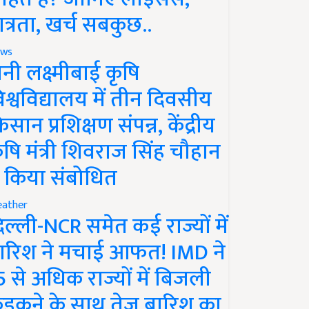
ात्रता, खर्च सबकुछ..
ws
ानी लक्ष्मीबाई कृषि
िश्वविद्यालय में तीन दिवसीय
िसान प्रशिक्षण संपन्न, केंद्रीय
ृषि मंत्री शिवराज सिंह चौहान
े किया संबोधित
ather
िल्ली-NCR समेत कई राज्यों में
ारिश ने मचाई आफत! IMD ने
5 से अधिक राज्यों में बिजली
ड़कने के साथ तेज बारिश का