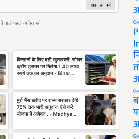
अ
Go
P
I
न
त
अ
Go
ब
प
अ
Go