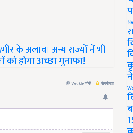
प
Ne
र
ीर के अलावा अन्य राज्यों में भी
व
ं को होगा अच्छा मुनाफा!
क
क
न
We
द
ब
1
क