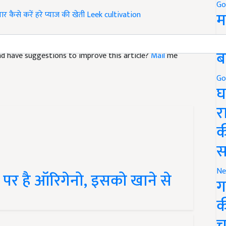
पार
कैसे करें हरे प्याज की खेती
Leek cultivation
Go
म
5
 and have suggestions to improve this article?
Mail
me
ब
Go
घ
र
क
स
प पर है ऑरिगेनो, इसको खाने से
Ne
ग
क
च