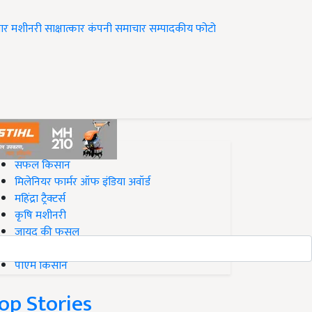
ार
मशीनरी
साक्षात्कार
कंपनी समाचार
सम्पादकीय
फोटो
op on Krishi Jagran
सफल किसान
मिलेनियर फार्मर ऑफ इंडिया अवॉर्ड
महिंद्रा ट्रैक्टर्स
कृषि मशीनरी
जायद की फसल
बिज़नेस आइडियाज
पीएम किसान
op Stories