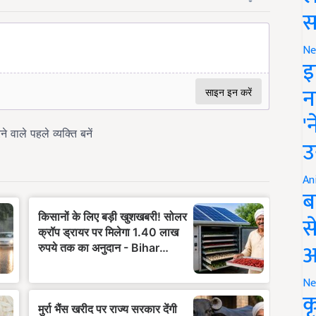
स
Ne
इ
न
'
उ
An
ब
स
आ
Ne
क