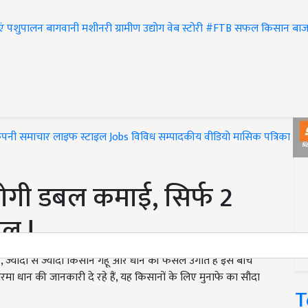
एं
पशुपालन
बागवानी
मशीनरी
ग्रामीण उद्योग
वेब स्टोरी
#FTB
सफल किसान
बाज
ंपनी समाचार
लाइफ स्टाइल
Jobs
विविध
सम्पादकीय
वीडियो
मासिक पत्रिका
#T
होगी डबल कमाई, सिर्फ 2
सल !
है, ज्यादा से ज्यादा किसान गेहूं और धान की फसल उगाते हैं इस बीच
मा धान की जानकारी दे रहे हैं, यह किसानों के लिए मुनाफे का सौदा
T