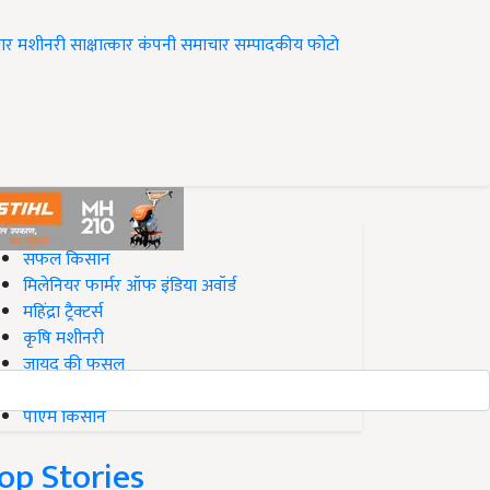
ार
मशीनरी
साक्षात्कार
कंपनी समाचार
सम्पादकीय
फोटो
op on Krishi Jagran
सफल किसान
मिलेनियर फार्मर ऑफ इंडिया अवॉर्ड
महिंद्रा ट्रैक्टर्स
कृषि मशीनरी
जायद की फसल
बिज़नेस आइडियाज
पीएम किसान
op Stories