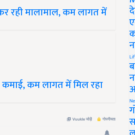
ो कर रही मालामाल, कम लागत में
द
ए
क
न
Li
ब
न
 कमाई, कम लागत में मिल रहा
आ
Ne
ग
स
ल