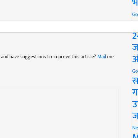
भ
Go
P
2
ज
cle and have suggestions to improve this article?
Mail
me
औ
Go
स
ग
उ
ज
Ne
M