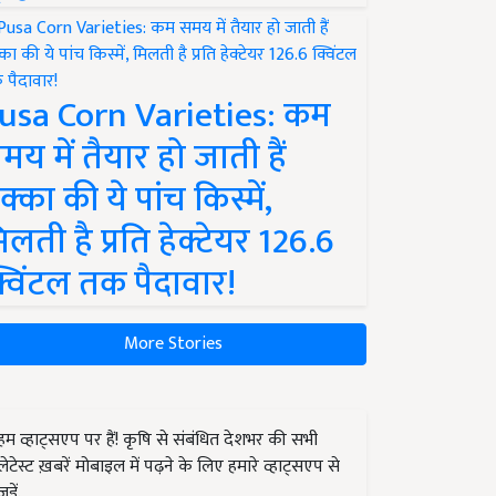
usa Corn Varieties: कम
मय में तैयार हो जाती हैं
क्का की ये पांच किस्में,
िलती है प्रति हेक्टेयर 126.6
्विंटल तक पैदावार!
More Stories
हम व्हाट्सएप पर हैं! कृषि से संबंधित देशभर की सभी
लेटेस्ट ख़बरें मोबाइल में पढ़ने के लिए हमारे व्हाट्सएप से
जुड़ें.