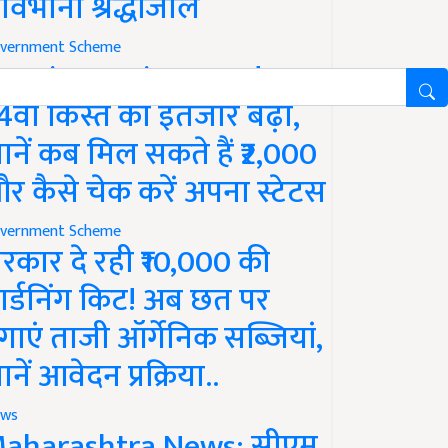
ावभीनी श्रद्धांजलि
vernment Scheme
M Kisan Yojana Update:
4वीं किस्त का इंतजार बढ़ा,
ानें कब मिल सकते हैं ₹2,000
र कैसे चेक करें अपना स्टेटस
vernment Scheme
रकार दे रही ₹10,000 की
ार्डनिंग किट! अब छत पर
गाएं ताजी ऑर्गेनिक सब्जियां,
ानें आवेदन प्रक्रिया..
ws
aharashtra News: सीएम