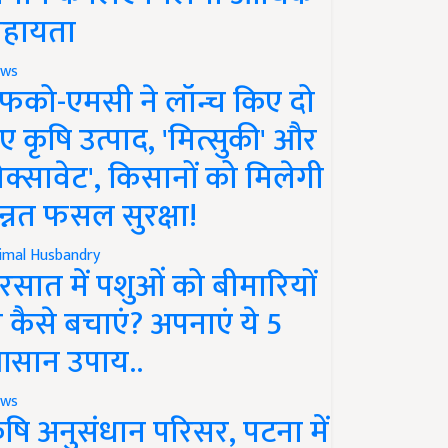
हायता
ws
फको-एमसी ने लॉन्च किए दो
ए कृषि उत्पाद, 'मित्सुकी' और
नेक्सावेट', किसानों को मिलेगी
न्नत फसल सुरक्षा!
imal Husbandry
रसात में पशुओं को बीमारियों
े कैसे बचाएं? अपनाएं ये 5
सान उपाय..
ws
ृषि अनुसंधान परिसर, पटना में