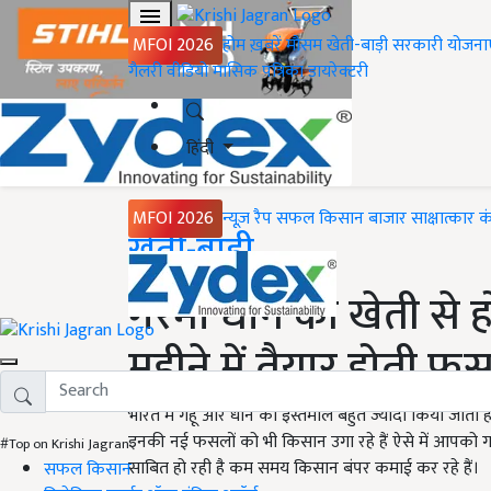
MFOI 2026
होम
ख़बरें
मौसम
खेती-बाड़ी
सरकारी योजना
गैलरी
वीडियो
मासिक पत्रिका
डायरेक्टरी
हिंदी
MFOI 2026
न्यूज़ रैप
सफल किसान
बाजार
साक्षात्कार
क
Home
खेती-बाड़ी
गरमा धान की खेती से 
महीने में तैयार होती फ
भारत में गेहूं और धान का इस्तेमाल बहुत ज्यादा किया जाता 
इनकी नई फसलों को भी किसान उगा रहे हैं ऐसे में आपको गर
#Top on Krishi Jagran
साबित हो रही है कम समय किसान बंपर कमाई कर रहे हैं।
सफल किसान