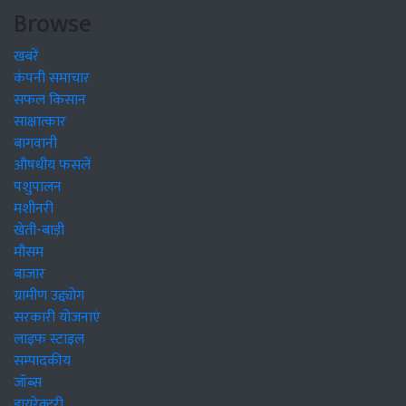
Browse
खबरें
कंपनी समाचार
सफल किसान
साक्षात्कार
बागवानी
औषधीय फसलें
पशुपालन
मशीनरी
खेती-बाड़ी
मौसम
बाजार
ग्रामीण उद्द्योग
सरकारी योजनाएं
लाइफ स्टाइल
सम्पादकीय
जॉब्स
डायरेक्टरी