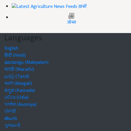
ख़बरें
जॉब्स
Languages
English
हिंदी (Hindi)
മലയാളം (Malayalam)
मराठी (Marathi)
தமிழ் (Tamil)
বাঙালি (Bengali)
ಕನ್ನಡ (Kannada)
ଓଡିଆ (Odia)
অসমীয়া (Asomiya)
ਪੰਜਾਬੀ
తెలుగు
ગુજરાતી