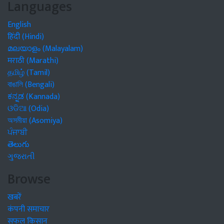
Languages
English
हिंदी (Hindi)
മലയാളം (Malayalam)
मराठी (Marathi)
தமிழ் (Tamil)
বাঙালি (Bengali)
ಕನ್ನಡ (Kannada)
ଓଡିଆ (Odia)
অসমীয়া (Asomiya)
ਪੰਜਾਬੀ
తెలుగు
ગુજરાતી
Browse
खबरें
कंपनी समाचार
सफल किसान