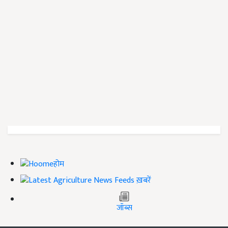
होम
ख़बरें
जॉब्स