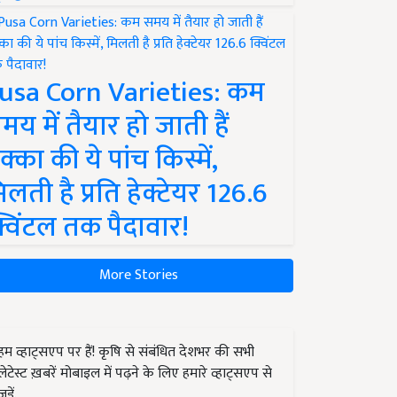
usa Corn Varieties: कम
मय में तैयार हो जाती हैं
क्का की ये पांच किस्में,
िलती है प्रति हेक्टेयर 126.6
्विंटल तक पैदावार!
More Stories
हम व्हाट्सएप पर हैं! कृषि से संबंधित देशभर की सभी
लेटेस्ट ख़बरें मोबाइल में पढ़ने के लिए हमारे व्हाट्सएप से
जुड़ें.