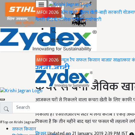
MFOI 2026
होम
ख़बरें
मौसम
खेती-बाड़ी
सरकारी योजना
गैलरी
वीडियो
मासिक पत्रिका
डायरेक्टरी
हिंदी
MFOI 2026
न्यूज़ रैप
सफल किसान
बाजार
साक्षात्कार
क
Home
खेती-बाड़ी
कचरे से बनी जैविक खाद
आजकल घरों से निकलने वाला कचरा खेती के लिए काफी फायदे
की खाद बनाई जा रही है। इस खाद को किसानों तक बेचने 
निकाला है। एसएलआरएम सेंटर में लगी करीब 1 एकड़ जमीन 
निकला है कि तीन महीने बाद यहां पर फसल भी लहलाने लगी ह
#Top on Krishi Jagran
सफल किसान
किशन
Updated on 21 January, 2019 2:39 PM IST