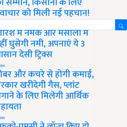
ा सम्मान, किसानों के लिए
वाचार को मिली नई पहचान!
festyle
ारिश में नमक और मसालों में
हीं घुसेगी नमी, अपनाएं ये 3
सान देसी ट्रिक्स
ws
ोबर और कचरे से होगी कमाई,
रकार खरीदेगी गैस, प्लांट
गाने के लिए मिलेगी आर्थिक
हायता
ws
फको-एमसी ने लॉन्च किए दो