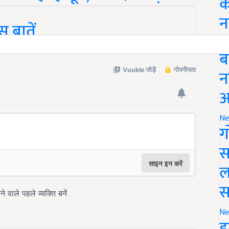
क
न
 बातें
Li
ब
न
आ
Ne
ग
स
ल
स
Ne
इ