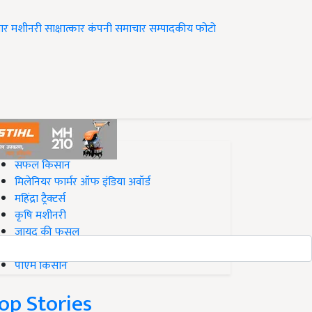
ार
मशीनरी
साक्षात्कार
कंपनी समाचार
सम्पादकीय
फोटो
op on Krishi Jagran
सफल किसान
मिलेनियर फार्मर ऑफ इंडिया अवॉर्ड
महिंद्रा ट्रैक्टर्स
कृषि मशीनरी
जायद की फसल
बिज़नेस आइडियाज
पीएम किसान
op Stories