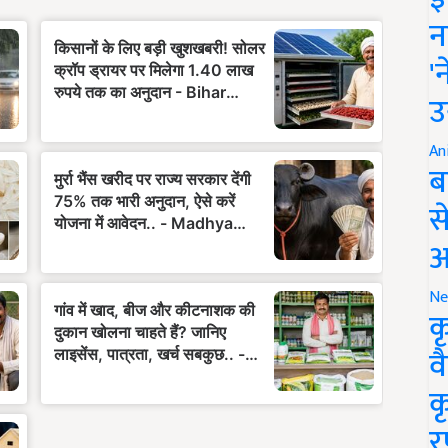
न
'
उ
An
ब
स
आ
Ne
क
व
क
र