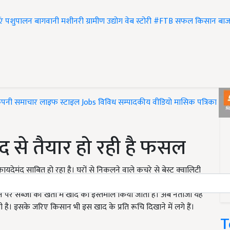
एं
पशुपालन
बागवानी
मशीनरी
ग्रामीण उद्योग
वेब स्टोरी
#FTB
सफल किसान
बाज
ंपनी समाचार
लाइफ स्टाइल
Jobs
विविध
सम्पादकीय
वीडियो
मासिक पत्रिका
#T
 से तैयार हो रही है फसल
मंद साबित हो रहा है। घरों से निकलने वाले कचरे से बेस्ट क्वालिटी
के लिए नगर पालिका के अधिकारियों ने काफी बेहतर तरीके को खोज
पर सब्जी की खेती में खाद का इस्तेमाल किया जाता है। अब नतीजा यह
ै। इसके जरिए किसान भी इस खाद के प्रति रूचि दिखाने में लगे हैं।
T