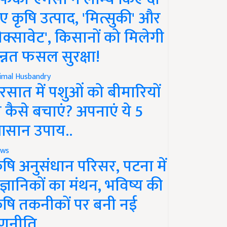
ए कृषि उत्पाद, 'मित्सुकी' और
नेक्सावेट', किसानों को मिलेगी
न्नत फसल सुरक्षा!
imal Husbandry
रसात में पशुओं को बीमारियों
े कैसे बचाएं? अपनाएं ये 5
सान उपाय..
ws
ृषि अनुसंधान परिसर, पटना में
ैज्ञानिकों का मंथन, भविष्य की
ृषि तकनीकों पर बनी नई
णनीति