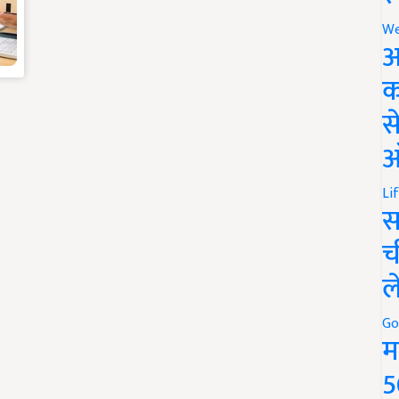
We
अ
क
स
ऑ
Li
स
च
ल
Go
म
5