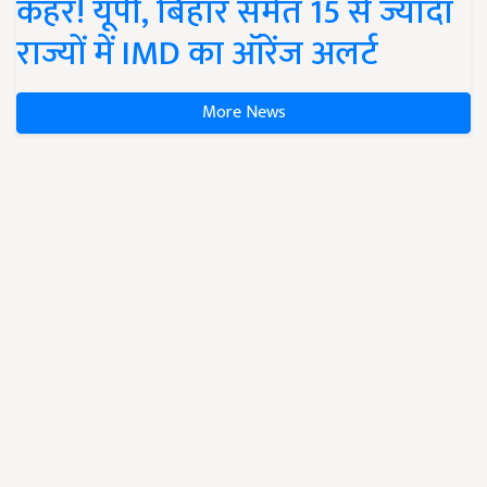
कहर! यूपी, बिहार समेत 15 से ज्यादा
राज्यों में IMD का ऑरेंज अलर्ट
More News