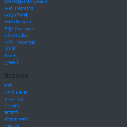
മലയാളം (Malayalam)
मराठी (Marathi)
தமிழ் (Tamil)
বাঙালি (Bengali)
ಕನ್ನಡ (Kannada)
ଓଡିଆ (Odia)
অসমীয়া (Asomiya)
ਪੰਜਾਬੀ
తెలుగు
ગુજરાતી
Browse
खबरें
कंपनी समाचार
सफल किसान
साक्षात्कार
बागवानी
औषधीय फसलें
पशुपालन