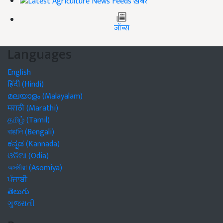
ख़बरें
जॉब्स
Languages
English
हिंदी (Hindi)
മലയാളം (Malayalam)
मराठी (Marathi)
தமிழ் (Tamil)
বাঙালি (Bengali)
ಕನ್ನಡ (Kannada)
ଓଡିଆ (Odia)
অসমীয়া (Asomiya)
ਪੰਜਾਬੀ
తెలుగు
ગુજરાતી