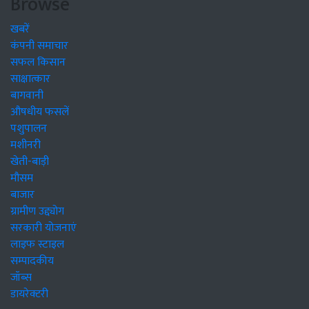
Browse
खबरें
कंपनी समाचार
सफल किसान
साक्षात्कार
बागवानी
औषधीय फसलें
पशुपालन
मशीनरी
खेती-बाड़ी
मौसम
बाजार
ग्रामीण उद्द्योग
सरकारी योजनाएं
लाइफ स्टाइल
सम्पादकीय
जॉब्स
डायरेक्टरी