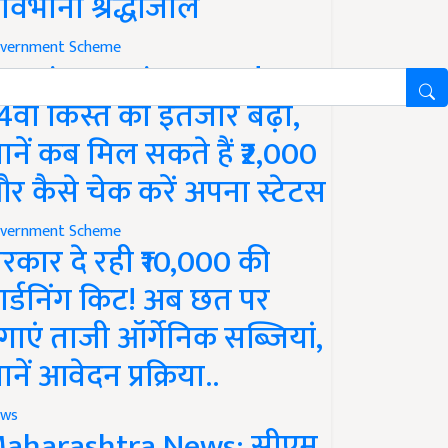
ावभीनी श्रद्धांजलि
vernment Scheme
M Kisan Yojana Update:
4वीं किस्त का इंतजार बढ़ा,
ानें कब मिल सकते हैं ₹2,000
र कैसे चेक करें अपना स्टेटस
vernment Scheme
रकार दे रही ₹10,000 की
ार्डनिंग किट! अब छत पर
गाएं ताजी ऑर्गेनिक सब्जियां,
ानें आवेदन प्रक्रिया..
ws
aharashtra News: सीएम