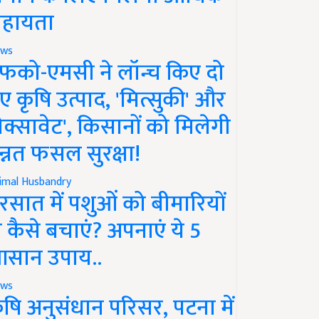
हायता
ws
फको-एमसी ने लॉन्च किए दो
ए कृषि उत्पाद, 'मित्सुकी' और
नेक्सावेट', किसानों को मिलेगी
न्नत फसल सुरक्षा!
imal Husbandry
रसात में पशुओं को बीमारियों
े कैसे बचाएं? अपनाएं ये 5
सान उपाय..
ws
ृषि अनुसंधान परिसर, पटना में