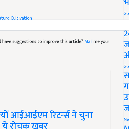
भ
turd Cultivation
Go
P
2
and have suggestions to improve this article?
Mail
me your
ज
औ
Go
स
ग
उ
ज
ों आईआईएम रिटर्न्स ने चुना
िए ये रोचक खबर
Ne
M