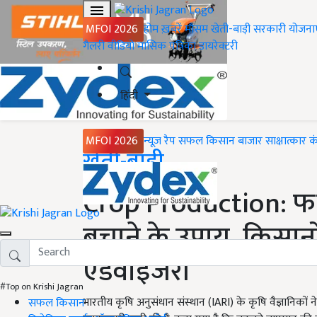
MFOI 2026
होम
ख़बरें
मौसम
खेती-बाड़ी
सरकारी योजना
गैलरी
वीडियो
मासिक पत्रिका
डायरेक्टरी
हिंदी
MFOI 2026
न्यूज़ रैप
सफल किसान
बाजार
साक्षात्कार
क
Home
खेती-बाड़ी
Crop Production: फस
बचाने के उपाय, किसानो
एडवाइजरी
#Top on Krishi Jagran
भारतीय कृषि अनुसंधान संस्थान (IARI) के कृषि वैज्ञानिकों
सफल किसान