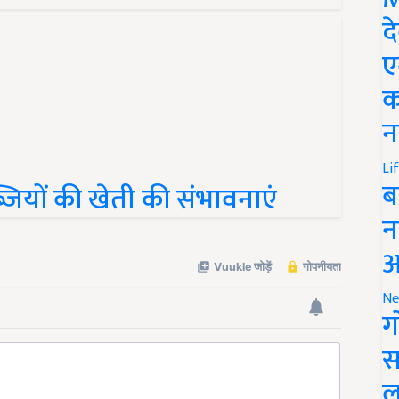
द
ए
क
न
्जियों की खेती की संभावनाएं
Li
ब
न
आ
Ne
ग
स
ल