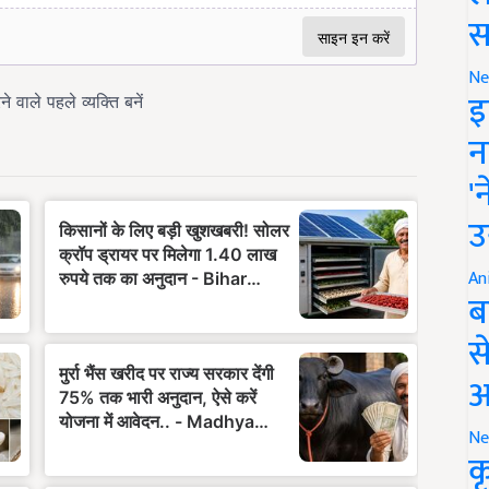
स
Ne
इ
न
'
उ
An
ब
स
आ
Ne
क