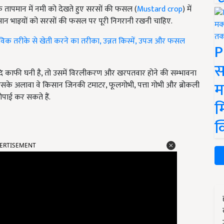
कि तापमान में नमी को देखते हुए सरसों की फसल (
Mustard crop
) में
िसान भाइयों को सरसों की फसल पर पूरी निगरानी रखनी चाहिए.
क तरीके से खेती करने का तरीका, उन्नत किस्में, उपज और फसल
P
स
 यदि काफी घनी है, तो उसमें विरलीकरण और खरपतवार होने की सम्भावना
म
िए. इसके अलावा वे किसान जिनकी टमाटर, फूलगोभी, पत्ता गोभी और ब्रोकली
 रोपाई कर सकते हैं.
म
क
ERTISEMENT