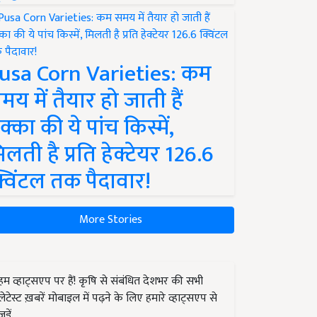
usa Corn Varieties: कम
मय में तैयार हो जाती हैं
क्का की ये पांच किस्में,
िलती है प्रति हेक्टेयर 126.6
्विंटल तक पैदावार!
More Stories
हम व्हाट्सएप पर हैं! कृषि से संबंधित देशभर की सभी
लेटेस्ट ख़बरें मोबाइल में पढ़ने के लिए हमारे व्हाट्सएप से
जुड़ें.