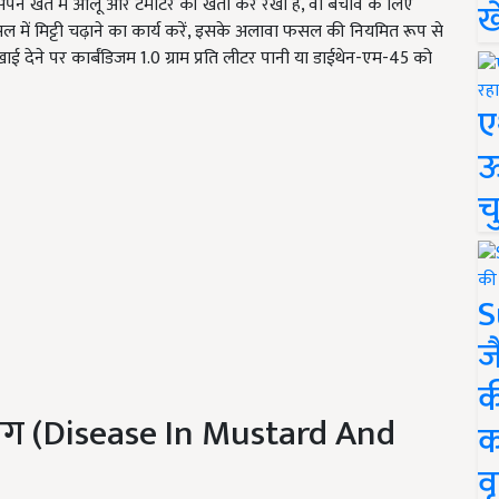
 अपने खेत में आलू और टमाटर की खेती कर रखी है, वो बचाव के लिए
ख
फसल में मिट्टी चढ़ाने का कार्य करें, इसके अलावा फसल की नियमित रूप से
ई देने पर कार्बंडिजम 1.0 ग्राम प्रति लीटर पानी या डाईथेन-एम-45 को
ए
ऊ
च
S
ज
क
 रोग (Disease In Mustard And
क
वृ