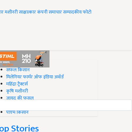
ार
मशीनरी
साक्षात्कार
कंपनी समाचार
सम्पादकीय
फोटो
op on Krishi Jagran
सफल किसान
मिलेनियर फार्मर ऑफ इंडिया अवॉर्ड
महिंद्रा ट्रैक्टर्स
कृषि मशीनरी
जायद की फसल
बिज़नेस आइडियाज
पीएम किसान
op Stories