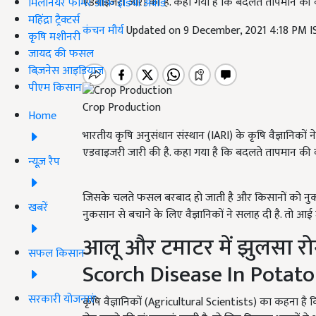
एडवाइजरी जारी की है. कहा गया है कि बदलते तापमान की वज
मिलेनियर फार्मर ऑफ इंडिया अवॉर्ड
महिंद्रा ट्रैक्टर्स
कंचन मौर्य
Updated on 9 December, 2021 4:18 PM 
कृषि मशीनरी
जायद की फसल
बिज़नेस आइडियाज
पीएम किसान
Crop Production
Home
भारतीय कृषि अनुसंधान संस्थान (IARI) के कृषि वैज्ञानिकों
एडवाइजरी जारी की है. कहा गया है कि बदलते तापमान की वज
न्यूज़ रैप
जिसके चलते फसल बरबाद हो जाती है और किसानों को नुकसा
खबरें
नुकसान से बचाने के लिए वैज्ञानिकों ने सलाह दी है. तो आई जान
आलू और टमाटर में झुलसा रो
सफल किसान
Scorch Disease In Potat
सरकारी योजनाएं
कृषि वैज्ञानिकों (Agricultural Scientists) का कहना ह