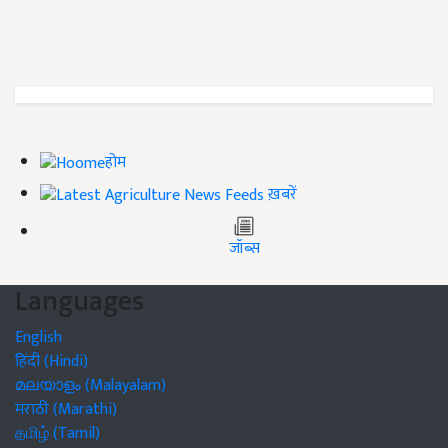
होम
ख़बरें
जॉब्स
Languages
English
हिंदी (Hindi)
മലയാളം (Malayalam)
मराठी (Marathi)
தமிழ் (Tamil)