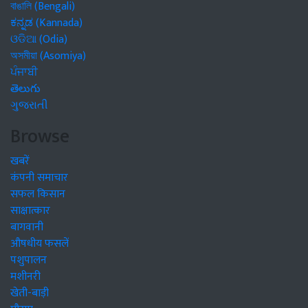
বাঙালি (Bengali)
ಕನ್ನಡ (Kannada)
ଓଡିଆ (Odia)
অসমীয়া (Asomiya)
ਪੰਜਾਬੀ
తెలుగు
ગુજરાતી
Browse
खबरें
कंपनी समाचार
सफल किसान
साक्षात्कार
बागवानी
औषधीय फसलें
पशुपालन
मशीनरी
खेती-बाड़ी