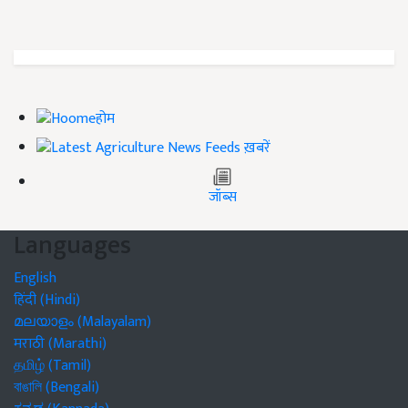
होम
ख़बरें
जॉब्स
Languages
English
हिंदी (Hindi)
മലയാളം (Malayalam)
मराठी (Marathi)
தமிழ் (Tamil)
বাঙালি (Bengali)