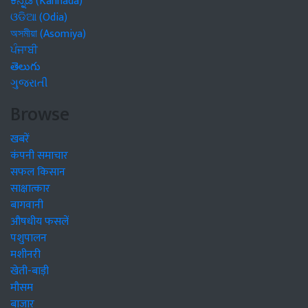
ಕನ್ನಡ (Kannada)
ଓଡିଆ (Odia)
অসমীয়া (Asomiya)
ਪੰਜਾਬੀ
తెలుగు
ગુજરાતી
Browse
खबरें
कंपनी समाचार
सफल किसान
साक्षात्कार
बागवानी
औषधीय फसलें
पशुपालन
मशीनरी
खेती-बाड़ी
मौसम
बाजार