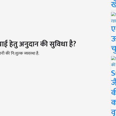
ख
ए
ऊ
चाई हेतु अनुदान की सुविधा है?
च
ी की नि:शुल्क व्यवस्था है.
S
ज
क
क
वृ