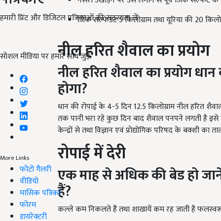
नर्सरी उखाड़ने पर उसे लगाने से पूर्व जिंक सल्फेट के 
हमारी प्रिंट और डिजिटल पत्रिकाओं की सदस्यता लें
जिंक सल्फेडट 5 किलोग्राम तथा यूरिया की 20 किलोग्र
नील हरित शैवाल का प्रयोग
सोशल मीडिया पर हमारे साथ जुड़ें:
नील हरित शैवाल का प्रयोग धान की
होगा?
धान की रोपाई के 4-5 दिन 12.5 किलोग्राम नील हरित शैवाल 
तक पानी भरा रहे कुछ दिन बाद शैवाल पनपने लगती है इसे कृषि
केन्द्रों से तथा विज्ञान एवं प्रोद्योगिक परिषद के बक्शी का ताला
रोपाई में देरी
More Links
फोटो गैलरी
एक माह से अधिक की बेड हो जाने 
वीडियो
हैं?
मासिक पत्रिका
फोरम
कल्ले कम निकलते हैं तथा शाखायें कम रह जाती है फलस्व
डायरेक्टरी