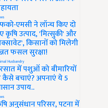
हायता
ws
फको-एमसी ने लॉन्च किए दो
ए कृषि उत्पाद, 'मित्सुकी' और
नेक्सावेट', किसानों को मिलेगी
न्नत फसल सुरक्षा!
imal Husbandry
रसात में पशुओं को बीमारियों
े कैसे बचाएं? अपनाएं ये 5
सान उपाय..
ws
ृषि अनुसंधान परिसर, पटना में