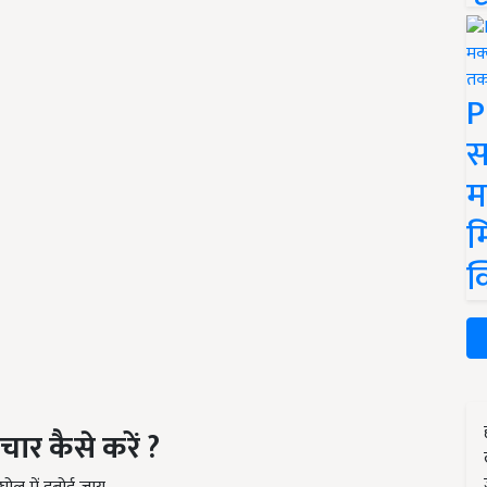
P
स
म
म
क
पचार कैसे करें
?