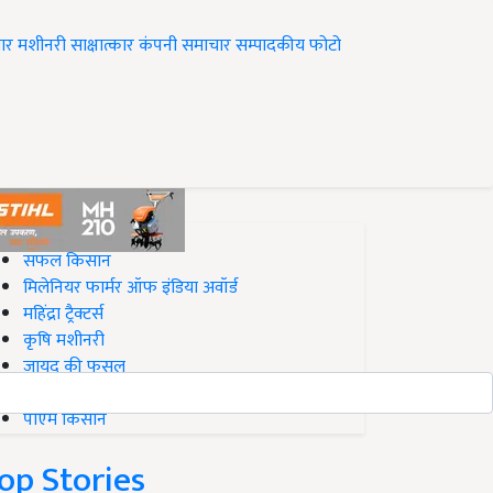
ार
मशीनरी
साक्षात्कार
कंपनी समाचार
सम्पादकीय
फोटो
op on Krishi Jagran
सफल किसान
मिलेनियर फार्मर ऑफ इंडिया अवॉर्ड
महिंद्रा ट्रैक्टर्स
कृषि मशीनरी
जायद की फसल
बिज़नेस आइडियाज
पीएम किसान
op Stories