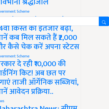
ावभीनी श्रद्धांजलि
vernment Scheme
M Kisan Yojana Update:
4वीं किस्त का इंतजार बढ़ा,
ानें कब मिल सकते हैं ₹2,000
र कैसे चेक करें अपना स्टेटस
vernment Scheme
रकार दे रही ₹10,000 की
ार्डनिंग किट! अब छत पर
गाएं ताजी ऑर्गेनिक सब्जियां,
ानें आवेदन प्रक्रिया..
ws
aharashtra News: सीएम