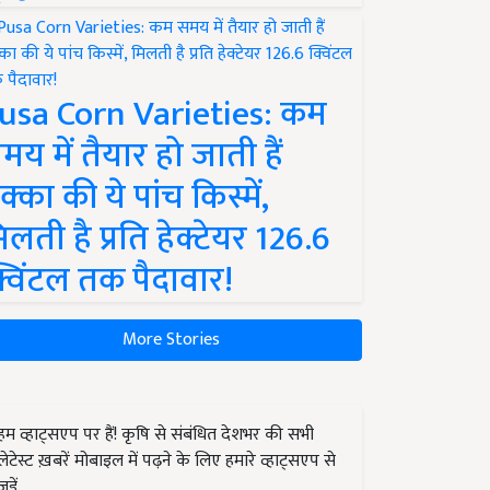
usa Corn Varieties: कम
मय में तैयार हो जाती हैं
क्का की ये पांच किस्में,
िलती है प्रति हेक्टेयर 126.6
्विंटल तक पैदावार!
More Stories
हम व्हाट्सएप पर हैं! कृषि से संबंधित देशभर की सभी
लेटेस्ट ख़बरें मोबाइल में पढ़ने के लिए हमारे व्हाट्सएप से
जुड़ें.