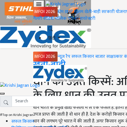
MFOI 2026
होम
ख़बरें
मौसम
खेती-बाड़ी
सरकारी योजना
गैलरी
वीडियो
मासिक पत्रिका
डायरेक्टरी
हिंदी
MFOI 2026
न्यूज़ रैप
सफल किसान
बाजार
साक्षात्कार
क
Home
खेती-बाड़ी
धान की उन्नत किस्में: अ
के लिए धान की उन्नत प्
धान भारत के प्रमुख खाद्य फसलों में से एक फसल है. इतना 
उपज प्राप्त की जाती है वो धान ही है. देश के करोड़ों कि
#Top on Krishi Jagran
धान की लगभग पूरे भारत में की जाती है. अगर किसान शुरू से 
सफल किसान