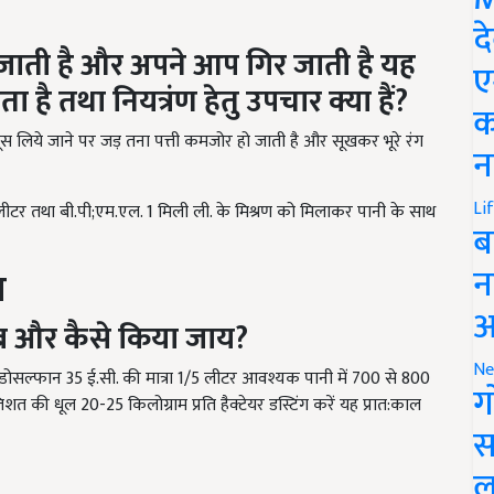
द
ी है और अपने आप गिर जाती है यह
ए
 है तथा नियत्रंण हेतु उपचार क्या हैं?
क
ूस लिये जाने पर जड़ तना पत्ती कमजोर हो जाती है और सूखकर भूरे रंग
न
Li
िलीलीटर तथा बी.पी;एम.एल. 1 मिली ली. के मिश्रण को मिलाकर पानी के साथ
ब
न
व
आ
कब और कैसे किया जाय?
Ne
न्डोसल्फान 35 ई.सी. की मात्रा 1/5 लीटर आवश्यक पानी में 700 से 800
ग
िशत की धूल 20-25 किलोग्राम प्रति हैक्टेयर डस्टिंग करें यह प्रात:काल
स
ल