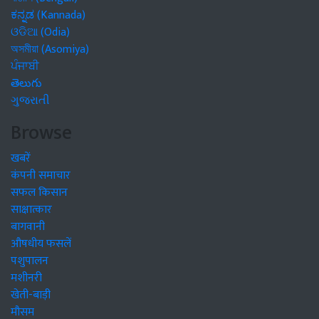
ಕನ್ನಡ (Kannada)
ଓଡିଆ (Odia)
অসমীয়া (Asomiya)
ਪੰਜਾਬੀ
తెలుగు
ગુજરાતી
Browse
खबरें
कंपनी समाचार
सफल किसान
साक्षात्कार
बागवानी
औषधीय फसलें
पशुपालन
मशीनरी
खेती-बाड़ी
मौसम