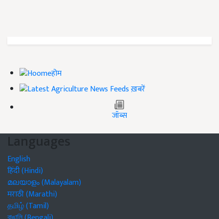
होम
ख़बरें
जॉब्स
Languages
English
हिंदी (Hindi)
മലയാളം (Malayalam)
मराठी (Marathi)
தமிழ் (Tamil)
বাঙালি (Bengali)