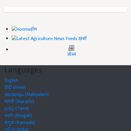
होम
ख़बरें
जॉब्स
Languages
English
हिंदी (Hindi)
മലയാളം (Malayalam)
मराठी (Marathi)
தமிழ் (Tamil)
বাঙালি (Bengali)
ಕನ್ನಡ (Kannada)
ଓଡିଆ (Odia)