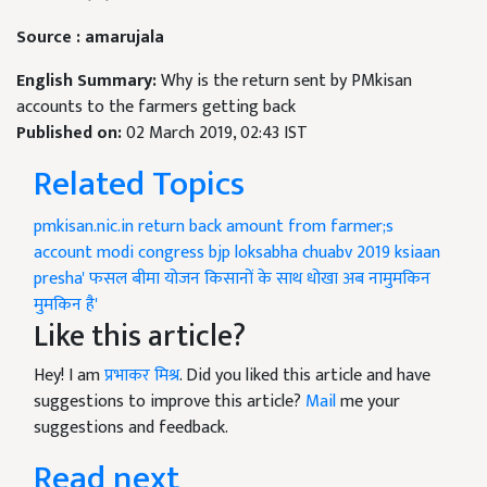
Source : amarujala
English Summary:
Why is the return sent by PMkisan
accounts to the farmers getting back
Published on:
02 March 2019, 02:43 IST
Related Topics
pmkisan.nic.in
return back amount from farmer;s
account
modi
congress
bjp
loksabha chuabv 2019
ksiaan
presha'
फसल बीमा योजन
किसानों के साथ धोखा
अब नामुमकिन
मुमकिन है'
Like this article?
Hey! I am
प्रभाकर मिश्र
. Did you liked this article and have
suggestions to improve this article?
Mail
me your
suggestions and feedback.
Read next