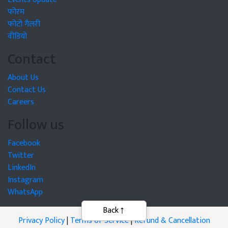
फोरम
फोटो गैलरी
वीडियो
Contact
About Us
Contact Us
Careers
Follow us
Facebook
Twitter
LinkedIn
Instagram
WhatsApp
Privacy Policy
|
Terms of Service
|
Refund & Cancellation