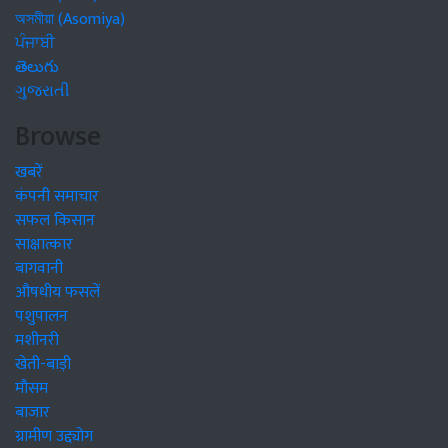
অসমীয়া (Asomiya)
ਪੰਜਾਬੀ
తెలుగు
ગુજરાતી
Browse
खबरें
कंपनी समाचार
सफल किसान
साक्षात्कार
बागवानी
औषधीय फसलें
पशुपालन
मशीनरी
खेती-बाड़ी
मौसम
बाजार
ग्रामीण उद्द्योग