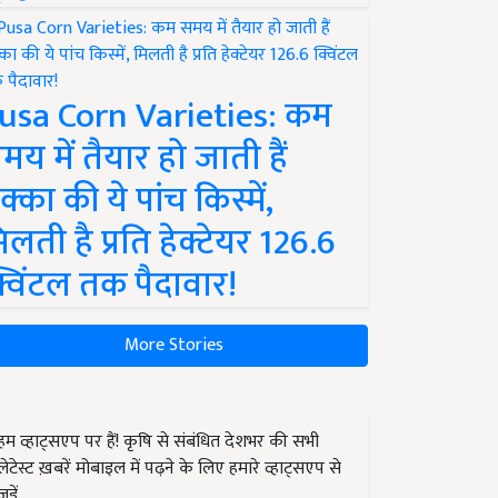
usa Corn Varieties: कम
मय में तैयार हो जाती हैं
क्का की ये पांच किस्में,
िलती है प्रति हेक्टेयर 126.6
्विंटल तक पैदावार!
More Stories
हम व्हाट्सएप पर हैं! कृषि से संबंधित देशभर की सभी
लेटेस्ट ख़बरें मोबाइल में पढ़ने के लिए हमारे व्हाट्सएप से
जुड़ें.