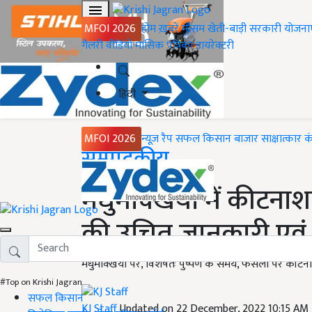
MFOI 2026
होम
ख़बरें
मौसम
खेती-बाड़ी
सरकारी योजना
गैलरी
वीडियो
मासिक पत्रिका
डायरेक्टरी
हिंदी
MFOI 2026
न्यूज़ रैप
सफल किसान
बाजार
साक्षात्कार
क
Home
सम्पादकीय
मधुमक्खियों में कीटना
की उचित जानकारी एवं
मधुमक्खियों पर, विशेषतः पुष्पण के समय, फसलों पर कीटनाशक
#Top on Krishi Jagran
सफल किसान
KJ Staff
Updated on 22 December, 2022 10:15 AM