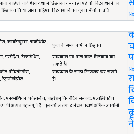
स
 जाना चाहिए। यदि ऐसी दशा मे छिड़काव करना ही पड़े तो कीटनाशको का
ा छिड़काव किया जाना चाहिए। कीटनाशकों का चुनाव मौनों के प्रति
Ne
ग
क
 कार्बोफ्युरान, डायमेथेयेट,
च
फूल के समय कभी न छिड़के।
प
परमेथ्रिन, डेल्टामेथ्रिन,
सायंकाल एवं प्रातः काल छिडकाव कर
सकते हैं।
Ne
क्टीन प्रोफेनोफॉस,
सायंकाल के समय छिड़काव कर सकते
र
 टेट्रानीलीप्रोल
हैं।
व
क
जोन, फोरमीथियन, फोसालीन, पाइरेथ्रम् निकोटिन सल्फेट, एजाडिरेक्टीन
 भी अत्यंत महत्वपूर्ण है। घुलनशील तथा दानेदार पदार्थ अधिक उपयोगी
क
न