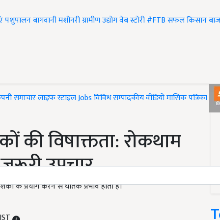
एं
पशुपालन
बागवानी
मशीनरी
ग्रामीण उद्योग
वेब स्टोरी
#FTB
सफल किसान
बाज
ंपनी समाचार
लाइफ स्टाइल
Jobs
विविध
सम्पादकीय
वीडियो
मासिक पत्रिका
#T
शकों की विषाक्तता: रोकथाम
 जरूरी उपचार
ों के प्रयोग करने से घातक प्रभाव होता हैं।
T
 IST