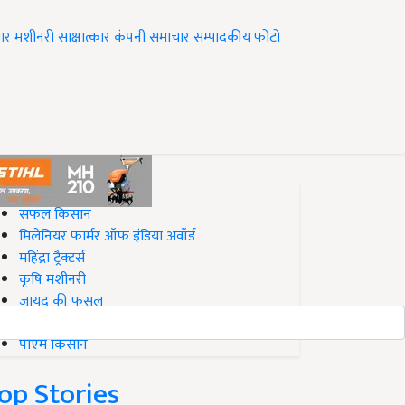
ार
मशीनरी
साक्षात्कार
कंपनी समाचार
सम्पादकीय
फोटो
op on Krishi Jagran
सफल किसान
मिलेनियर फार्मर ऑफ इंडिया अवॉर्ड
महिंद्रा ट्रैक्टर्स
कृषि मशीनरी
जायद की फसल
बिज़नेस आइडियाज
पीएम किसान
op Stories