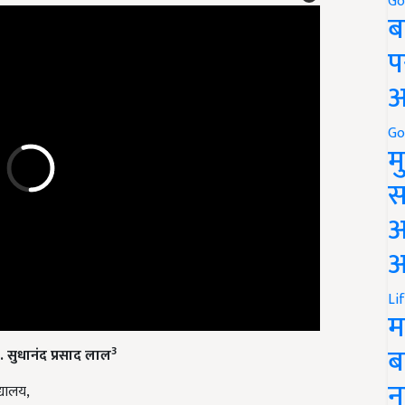
Go
ब
प
अ
Go
म
स
अ
आ
Li
म
3
ॉ. सुधानंद प्रसाद लाल
ब
्यालय,
न