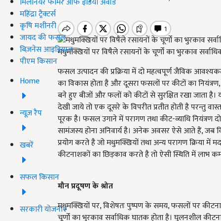
मिलेनियर फार्मर ऑफ इंडिया अवॉर्ड
महिंद्रा ट्रैक्टर्स
कृषि मशीनरी
जायद की फसल
बिज़नेस आइडियाज
मधुमक्खियों पर विषैले रसायनों के चूर्णो का भुरकाव सर्वाध
पीएम किसान
फसल उत्पादन की प्रक्रिया में दो महत्वपूर्ण जैविक आवश्
Home
का विकास होता है और दूसरा फसलों पर कीटों का नियंत्रण, 
बने हुए बीजों और फलों को कीटों से सुरक्षित रखा जाता है।
देखी जाये तो एक दूसरे के विपरीत प्रतीत होती है परन्तु वास्
न्यूज़ रैप
पूरक है। फसल उगाने में परागण तथा कीट-व्याधि नियंत्रण दोनो 
सामंजस्य होना अनिवार्य है। अनेक अवसर ऐसे आते हैं, ज
प्रयोग करते है जो मधुमक्खियों तथा अन्य परागण क्रिया में
खबरें
कीटनाशकों का छिड़काव करते है तो ऐसी स्थिति में लाभ कम
सफल किसान
मौन प्रदूषण के श्रोत
मधुमक्खियों पर, विशेषतः पुष्पण के समय, फसलों पर कीटनाशको
सरकारी योजनाएं
चूर्णो का भुरकाव सर्वाधिक घातक होता है। घुलनशील कीटनाश