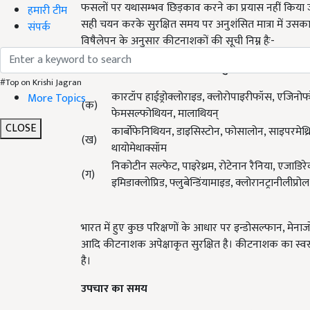
फसलों पर यथासम्भव छिड़काव करने का प्रयास नहीं किया
हमारी टीम
सही चयन करके सुरक्षित समय पर अनुशंसित मात्रा में उसक
संपर्क
विषैलेपन के अनुसार कीटनाशकों की सूची निम्न हैः-
तालिका
1:
कीटनाशकों का उचित चुनाव एवं उपयोग
#Top on Krishi Jagran
कारटॉप हाईड्रोक्लोराइड, क्लोरोपाइरीफॉस, एजिनोफॉस,
More Topics
(क)
फेमसल्फोथियन, मालाथियन्
CLOSE
कार्बोफेनिथियन, डाइसिस्टोन, फोसालोन, साइपरमेथ्रिन, 
(ख)
थायोमेथाक्सॉम
निकोटीन सल्फेट, पाइरेथ्रम, रोटेनान रैनिया, एजाडिरे
(ग)
इमिडाक्लोप्रिड, फ्लुबेन्डिंयामाइड, क्लोरानट्रानीलीप्रोल,
भारत में हुए कुछ परिक्षणों के आधार पर इन्डोसल्फान, मेना
आदि कीटनाशक अपेक्षाकृत सुरक्षित है। कीटनाशक का स्वरूप
है।
उपचार का समय