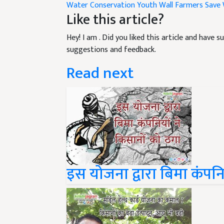
Water Conservation
Youth
Wall
Farmers
Save
Like this article?
Hey! I am
. Did you liked this article and have 
suggestions and feedback.
Read next
इस योजना द्वारा बिमा कंपनि