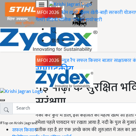
MFOI 2026
होम
ख़बरें
मौसम
खेती-बाड़ी
सरकारी योजना
गैलरी
वीडियो
मासिक पत्रिका
डायरेक्टरी
हिंदी
MFOI 2026
न्यूज़ रैप
सफल किसान
बाजार
साक्षात्कार
क
Home
सम्पादकीय
नई पीढ़ी के सुरक्षित भव
सरंक्षण
नेकी कर कुएँ में डाल, इस कहावत का महत्व खत्म सा होता
हमेशा पहले पायदान पर रखता आया है. नदी के पुल से गुजरते
#Top on Krishi Jagran
प्रतीक रहा है. हर एक अच्छे काम की शुरुआत में जल का आ
सफल किसान