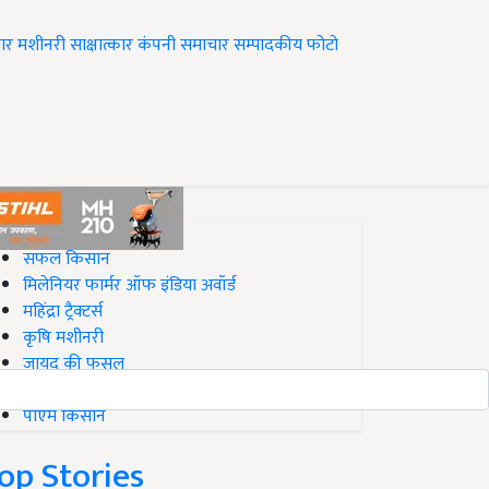
ार
मशीनरी
साक्षात्कार
कंपनी समाचार
सम्पादकीय
फोटो
op on Krishi Jagran
सफल किसान
मिलेनियर फार्मर ऑफ इंडिया अवॉर्ड
महिंद्रा ट्रैक्टर्स
कृषि मशीनरी
जायद की फसल
बिज़नेस आइडियाज
पीएम किसान
op Stories