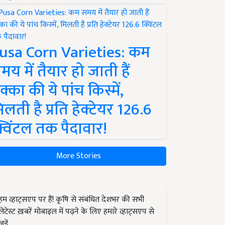
usa Corn Varieties: कम
मय में तैयार हो जाती हैं
क्का की ये पांच किस्में,
िलती है प्रति हेक्टेयर 126.6
्विंटल तक पैदावार!
More Stories
हम व्हाट्सएप पर हैं! कृषि से संबंधित देशभर की सभी
लेटेस्ट ख़बरें मोबाइल में पढ़ने के लिए हमारे व्हाट्सएप से
जुड़ें.