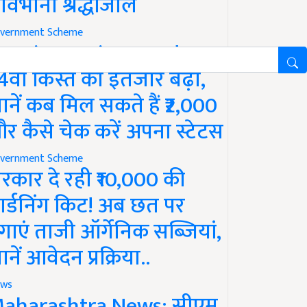
ावभीनी श्रद्धांजलि
vernment Scheme
M Kisan Yojana Update:
4वीं किस्त का इंतजार बढ़ा,
ानें कब मिल सकते हैं ₹2,000
र कैसे चेक करें अपना स्टेटस
vernment Scheme
रकार दे रही ₹10,000 की
ार्डनिंग किट! अब छत पर
गाएं ताजी ऑर्गेनिक सब्जियां,
ानें आवेदन प्रक्रिया..
ws
aharashtra News: सीएम