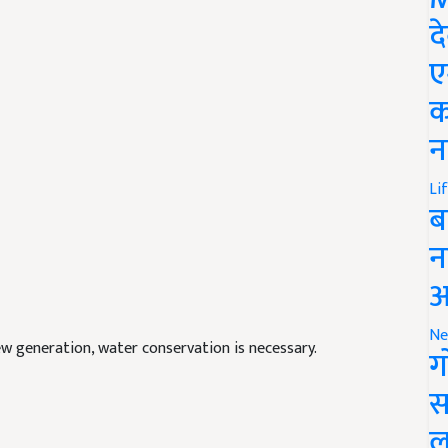
द
ए
क
न
Li
ब
न
आ
Ne
ew generation, water conservation is necessary.
ग
स
ल