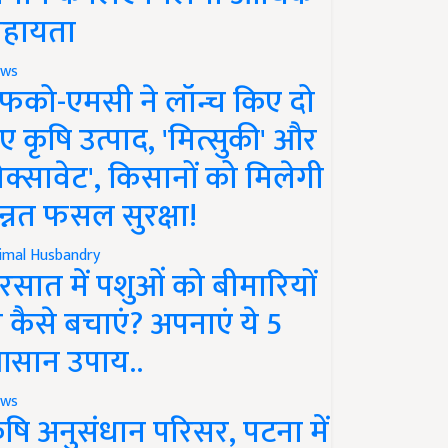
हायता
ws
फको-एमसी ने लॉन्च किए दो
ए कृषि उत्पाद, 'मित्सुकी' और
नेक्सावेट', किसानों को मिलेगी
न्नत फसल सुरक्षा!
imal Husbandry
रसात में पशुओं को बीमारियों
े कैसे बचाएं? अपनाएं ये 5
सान उपाय..
ws
ृषि अनुसंधान परिसर, पटना में