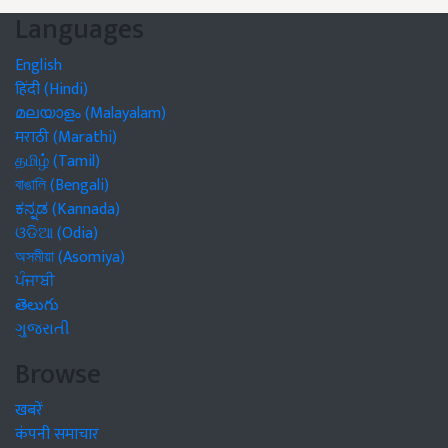
Languages
English
हिंदी (Hindi)
മലയാളം (Malayalam)
मराठी (Marathi)
தமிழ் (Tamil)
বাঙালি (Bengali)
ಕನ್ನಡ (Kannada)
ଓଡିଆ (Odia)
অসমীয়া (Asomiya)
ਪੰਜਾਬੀ
తెలుగు
ગુજરાતી
Browse
खबरें
कंपनी समाचार