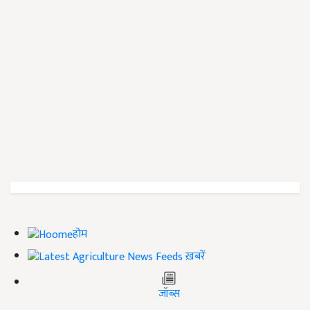
होम
ख़बरें
जॉब्स