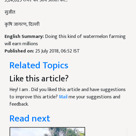
3,24,025 रुपए की आय अर्जित की...
सुजीत
कृषि जागरण, दिल्ली
English Summary:
Doing this kind of watermelon farming
will earn millions
Published on:
25 July 2018, 06:52 IST
Related Topics
Like this article?
Hey! I am
. Did you liked this article and have suggestions
to improve this article?
Mail
me your suggestions and
feedback.
Read next