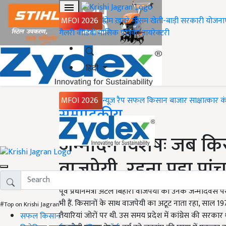
MFOI 2026
होम
ख़बरें
मौसम
खेती-बाड़ी
सरकारी योजना
गैलरी
वीडियो
मासिक पत्रिका
डायरेक्टरी
हिंदी
MFOI 2026
न्यूज़ रैप
सफल किसान
बाजार
साक्षात्कार
क
Home
सम्पादकीय
जन्मदिन विशेषः जब किस
वाजपेयी, रहना पड़ा पां
पूर्व प्रधानमंत्री अटल बिहारी वाजपेयी को उनके जन्मदिवस 
भी हैं. किसानों के साथ वाजपेयी का अटूट नाता रहा, साल 
#Top on Krishi Jagran
तैयारियां जोरों पर थी. उस समय प्रदेश में कांग्रेस की सर
सफल किसान