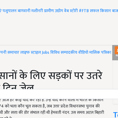
एं
पशुपालन
बागवानी
मशीनरी
ग्रामीण उद्योग
वेब स्टोरी
#FTB
सफल किसान
बाज
ंपनी समाचार
लाइफ स्टाइल
Jobs
विविध
सम्पादकीय
वीडियो
मासिक पत्रिका
#T
ानों के लिए सड़कों पर उतरे
च दिन जेल
पर आज हर कोई याद कर रहा है. उन्हें याद करने वालों में भारत के किसान
1974 को भला कौन भूल सकता है, जब उत्तर प्रदेश विधानसभा चुनाव की
T
कार थी और सत्ता की डोर संभाल रही थी हेमवती नंदन. उस समय अटल बिहारी