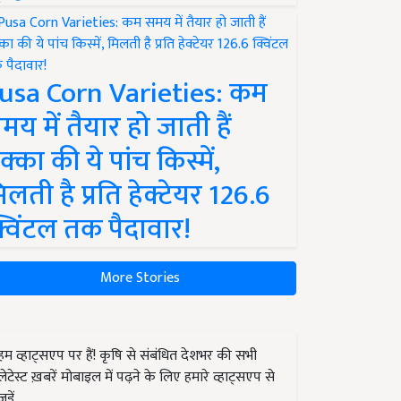
usa Corn Varieties: कम
मय में तैयार हो जाती हैं
क्का की ये पांच किस्में,
िलती है प्रति हेक्टेयर 126.6
्विंटल तक पैदावार!
More Stories
हम व्हाट्सएप पर हैं! कृषि से संबंधित देशभर की सभी
लेटेस्ट ख़बरें मोबाइल में पढ़ने के लिए हमारे व्हाट्सएप से
जुड़ें.