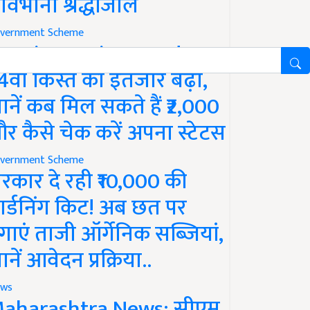
ावभीनी श्रद्धांजलि
vernment Scheme
M Kisan Yojana Update:
4वीं किस्त का इंतजार बढ़ा,
ानें कब मिल सकते हैं ₹2,000
र कैसे चेक करें अपना स्टेटस
vernment Scheme
रकार दे रही ₹10,000 की
ार्डनिंग किट! अब छत पर
गाएं ताजी ऑर्गेनिक सब्जियां,
ानें आवेदन प्रक्रिया..
ws
aharashtra News: सीएम