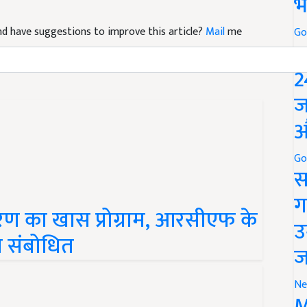
भ
 and have suggestions to improve this article?
Mail
me
Go
P
2
ज
औ
Go
स
ण का खास प्रोग्राम, आरसीएफ के
ग
ा संबोधित
उ
ज
Ne
M