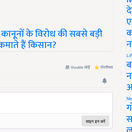
द
ए
ानूनों के विरोध की सबसे बड़ी
क
कमाते हैं किसान?
न
Li
ब
न
आ
Ne
ग
स
ल