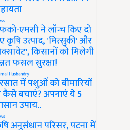
हायता
ws
फको-एमसी ने लॉन्च किए दो
ए कृषि उत्पाद, 'मित्सुकी' और
नेक्सावेट', किसानों को मिलेगी
न्नत फसल सुरक्षा!
imal Husbandry
रसात में पशुओं को बीमारियों
े कैसे बचाएं? अपनाएं ये 5
सान उपाय..
ws
ृषि अनुसंधान परिसर, पटना में