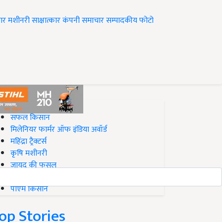
ार
मशीनरी
साक्षात्कार
कंपनी समाचार
सम्पादकीय
फोटो
op on Krishi Jagran
सफल किसान
मिलेनियर फार्मर ऑफ इंडिया अवॉर्ड
महिंद्रा ट्रैक्टर्स
कृषि मशीनरी
जायद की फसल
बिज़नेस आइडियाज
पीएम किसान
op Stories