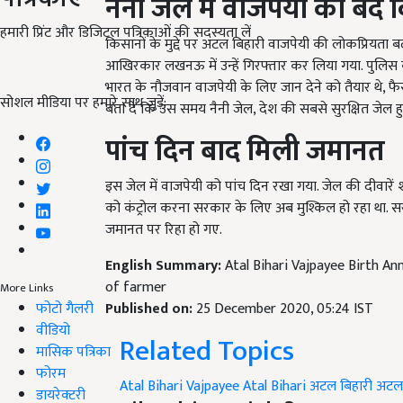
किसानों के मुद्दे पर अटल बिहारी वाजपेयी की लोकप्रियता 
हमारी प्रिंट और डिजिटल पत्रिकाओं की सदस्यता लें
आखिरकार लखनऊ में उन्हें गिरफ्तार कर लिया गया. पुलिस को
भारत के नौजवान वाजपेयी के लिए जान देने को तैयार थे, फैसला
बता दे कि उस समय नैनी जेल, देश की सबसे सुरक्षित जेल 
सोशल मीडिया पर हमारे साथ जुड़ें:
पांच
दिन
बाद
मिली
जमानत
इस जेल में वाजपेयी को पांच दिन रखा गया. जेल की दीवारें
को कंट्रोल करना सरकार के लिए अब मुश्किल हो रहा था. सरक
जमानत पर रिहा हो गए.
English Summary:
Atal Bihari Vajpayee Birth An
of farmer
Published on:
25 December 2020, 05:24 IST
More Links
फोटो गैलरी
Related Topics
वीडियो
मासिक पत्रिका
Atal Bihari Vajpayee
Atal Bihari
अटल बिहारी
अटल 
फोरम
Like this article?
डायरेक्टरी