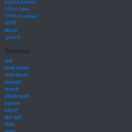
ಕನ್ನಡ (Kannada)
ଓଡିଆ (Odia)
অসমীয়া (Asomiya)
ਪੰਜਾਬੀ
తెలుగు
ગુજરાતી
Browse
खबरें
कंपनी समाचार
सफल किसान
साक्षात्कार
बागवानी
औषधीय फसलें
पशुपालन
मशीनरी
खेती-बाड़ी
मौसम