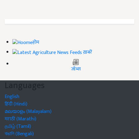
होम
ख़बरें
जॉब्स
Languages
English
हिंदी (Hindi)
മലയാളം (Malayalam)
मराठी (Marathi)
தமிழ் (Tamil)
বাঙালি (Bengali)