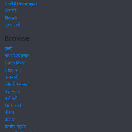
অসমীয়া (Asomiya)
ਪੰਜਾਬੀ
తెలుగు
ગુજરાતી
Browse
खबरें
कंपनी समाचार
सफल किसान
साक्षात्कार
बागवानी
औषधीय फसलें
पशुपालन
मशीनरी
खेती-बाड़ी
मौसम
बाजार
ग्रामीण उद्द्योग