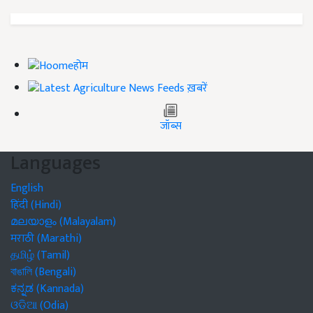
होम
ख़बरें
जॉब्स
Languages
English
हिंदी (Hindi)
മലയാളം (Malayalam)
मराठी (Marathi)
தமிழ் (Tamil)
বাঙালি (Bengali)
ಕನ್ನಡ (Kannada)
ଓଡିଆ (Odia)