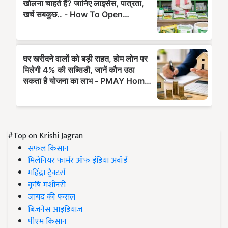
#Top on Krishi Jagran
सफल किसान
मिलेनियर फार्मर ऑफ इंडिया अवॉर्ड
महिंद्रा ट्रैक्टर्स
कृषि मशीनरी
जायद की फसल
बिज़नेस आइडियाज
पीएम किसान