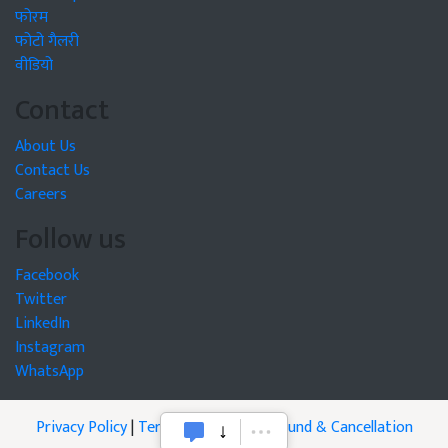
फोरम
फोटो गैलरी
वीडियो
Contact
About Us
Contact Us
Careers
Follow us
Facebook
Twitter
LinkedIn
Instagram
WhatsApp
Privacy Policy
|
Terms of Service
|
Refund & Cancellation