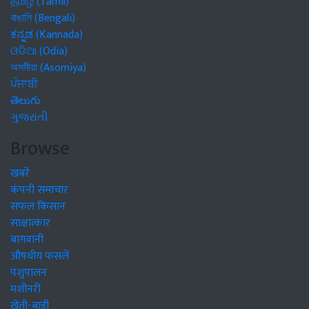
தமிழ் (Tamil)
বাঙালি (Bengali)
ಕನ್ನಡ (Kannada)
ଓଡିଆ (Odia)
অসমীয়া (Asomiya)
ਪੰਜਾਬੀ
తెలుగు
ગુજરાતી
Browse
खबरें
कंपनी समाचार
सफल किसान
साक्षात्कार
बागवानी
औषधीय फसलें
पशुपालन
मशीनरी
खेती-बाड़ी