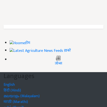
होम
ख़बरें
जॉब्स
Languages
English
हिंदी (Hindi)
മലയാളം (Malayalam)
मराठी (Marathi)