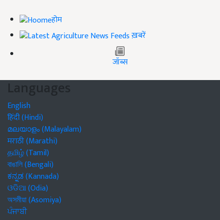
होम
ख़बरें
जॉब्स
Languages
English
हिंदी (Hindi)
മലയാളം (Malayalam)
मराठी (Marathi)
தமிழ் (Tamil)
বাঙালি (Bengali)
ಕನ್ನಡ (Kannada)
ଓଡିଆ (Odia)
অসমীয়া (Asomiya)
ਪੰਜਾਬੀ