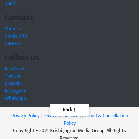
वीडियो
Contact
About Us
Contact Us
Careers
Follow us
Facebook
Twitter
LinkedIn
Instagram
WhatsApp
Privacy Policy
|
Terms of Service
|
Refund & Cancellation
Policy
CopyRight - 2021 Krishi Jagran Media Group. All Rights
Reserved.