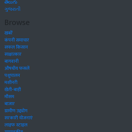
తెలుగు
ગુજરાતી
Browse
खबरें
कंपनी समाचार
सफल किसान
साक्षात्कार
बागवानी
औषधीय फसलें
पशुपालन
मशीनरी
खेती-बाड़ी
मौसम
बाजार
ग्रामीण उद्द्योग
सरकारी योजनाएं
लाइफ स्टाइल