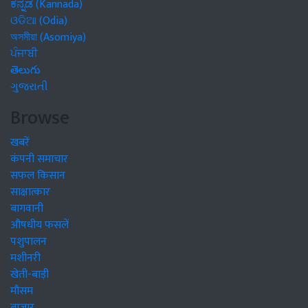
ಕನ್ನಡ (Kannada)
ଓଡିଆ (Odia)
অসমীয়া (Asomiya)
ਪੰਜਾਬੀ
తెలుగు
ગુજરાતી
Browse
खबरें
कंपनी समाचार
सफल किसान
साक्षात्कार
बागवानी
औषधीय फसलें
पशुपालन
मशीनरी
खेती-बाड़ी
मौसम
बाजार