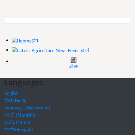
होम
ख़बरें
जॉब्स
Languages
English
हिंदी (Hindi)
മലയാളം (Malayalam)
मराठी (Marathi)
தமிழ் (Tamil)
বাঙালি (Bengali)