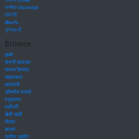
ଓଡିଆ (Odia)
অসমীয়া (Asomiya)
ਪੰਜਾਬੀ
తెలుగు
ગુજરાતી
Browse
खबरें
कंपनी समाचार
सफल किसान
साक्षात्कार
बागवानी
औषधीय फसलें
पशुपालन
मशीनरी
खेती-बाड़ी
मौसम
बाजार
ग्रामीण उद्द्योग