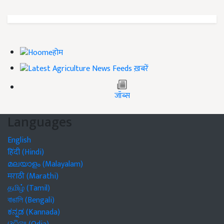
होम
ख़बरें
जॉब्स
Languages
English
हिंदी (Hindi)
മലയാളം (Malayalam)
मराठी (Marathi)
தமிழ் (Tamil)
বাঙালি (Bengali)
ಕನ್ನಡ (Kannada)