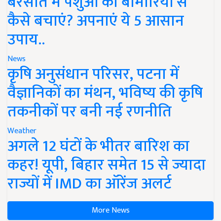
बरसात में पशुओं को बीमारियों से
कैसे बचाएं? अपनाएं ये 5 आसान
उपाय..
News
कृषि अनुसंधान परिसर, पटना में
वैज्ञानिकों का मंथन, भविष्य की कृषि
तकनीकों पर बनी नई रणनीति
Weather
अगले 12 घंटों के भीतर बारिश का
कहर! यूपी, बिहार समेत 15 से ज्यादा
राज्यों में IMD का ऑरेंज अलर्ट
More News