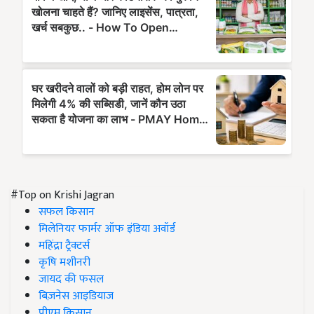
#Top on Krishi Jagran
सफल किसान
मिलेनियर फार्मर ऑफ इंडिया अवॉर्ड
महिंद्रा ट्रैक्टर्स
कृषि मशीनरी
जायद की फसल
बिज़नेस आइडियाज
पीएम किसान