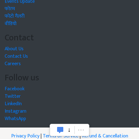
Events Update
फोरम
फोटो गैलरी
वीडियो
Contact
About Us
Contact Us
Careers
Follow us
Facebook
Twitter
LinkedIn
Instagram
WhatsApp
Privacy Policy
|
Terms of Service
|
Refund & Cancellation