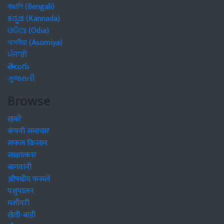
বাঙালি (Bengali)
ಕನ್ನಡ (Kannada)
ଓଡିଆ (Odia)
অসমীয়া (Asomiya)
ਪੰਜਾਬੀ
తెలుగు
ગુજરાતી
Browse
खबरें
कंपनी समाचार
सफल किसान
साक्षात्कार
बागवानी
औषधीय फसलें
पशुपालन
मशीनरी
खेती-बाड़ी