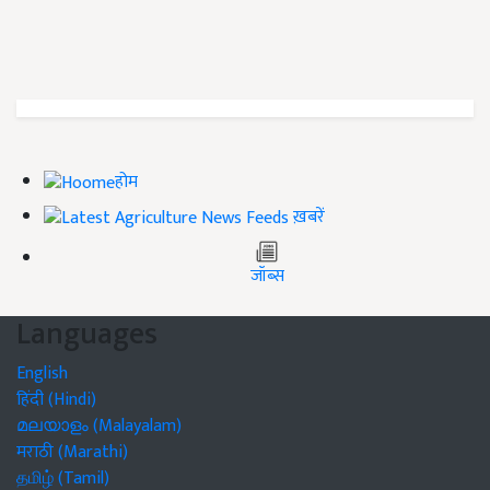
होम
ख़बरें
जॉब्स
Languages
English
हिंदी (Hindi)
മലയാളം (Malayalam)
मराठी (Marathi)
தமிழ் (Tamil)