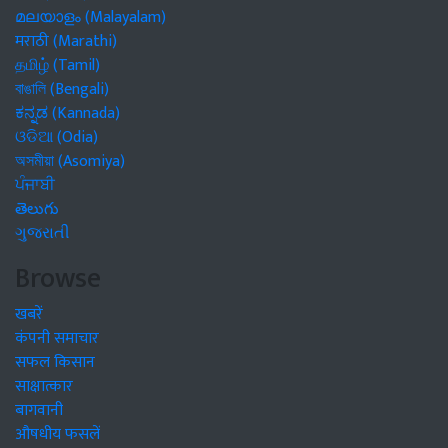
മലയാളം (Malayalam)
मराठी (Marathi)
தமிழ் (Tamil)
বাঙালি (Bengali)
ಕನ್ನಡ (Kannada)
ଓଡିଆ (Odia)
অসমীয়া (Asomiya)
ਪੰਜਾਬੀ
తెలుగు
ગુજરાતી
Browse
खबरें
कंपनी समाचार
सफल किसान
साक्षात्कार
बागवानी
औषधीय फसलें