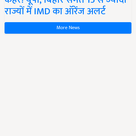
राज्यों में IMD का ऑरेंज अलर्ट
More News