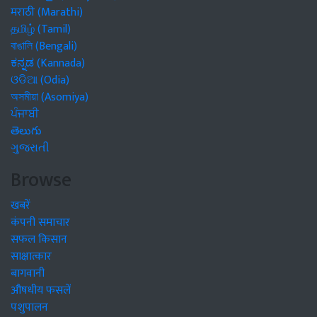
मराठी (Marathi)
தமிழ் (Tamil)
বাঙালি (Bengali)
ಕನ್ನಡ (Kannada)
ଓଡିଆ (Odia)
অসমীয়া (Asomiya)
ਪੰਜਾਬੀ
తెలుగు
ગુજરાતી
Browse
खबरें
कंपनी समाचार
सफल किसान
साक्षात्कार
बागवानी
औषधीय फसलें
पशुपालन