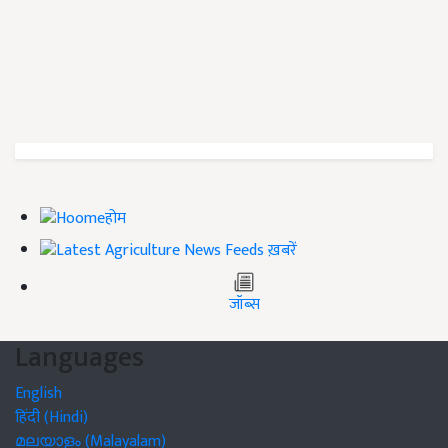
होम
ख़बरें
जॉब्स
Languages
English
हिंदी (Hindi)
മലയാളം (Malayalam)