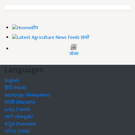
होम
ख़बरें
जॉब्स
Languages
English
हिंदी (Hindi)
മലയാളം (Malayalam)
मराठी (Marathi)
தமிழ் (Tamil)
বাঙালি (Bengali)
ಕನ್ನಡ (Kannada)
ଓଡିଆ (Odia)