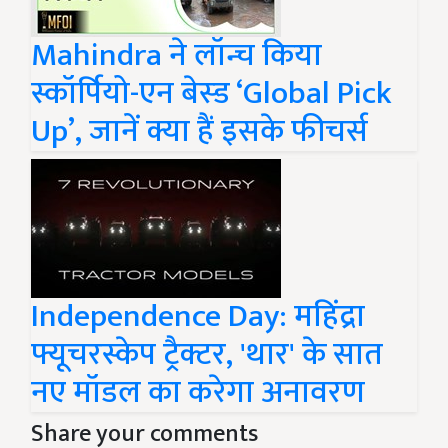
Mahindra ने लॉन्च किया
स्कॉर्पियो-एन बेस्ड ‘Global Pick
Up’, जानें क्या हैं इसके फीचर्स
Independence Day: महिंद्रा
फ्यूचरस्केप ट्रैक्टर, 'थार' के सात
नए मॉडल का करेगा अनावरण
Share your comments