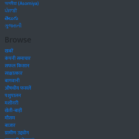
অসমীয়া (Asomiya)
ਪੰਜਾਬੀ
తెలుగు
ગુજરાતી
Browse
खबरें
कंपनी समाचार
सफल किसान
साक्षात्कार
बागवानी
औषधीय फसलें
पशुपालन
मशीनरी
खेती-बाड़ी
मौसम
बाजार
ग्रामीण उद्द्योग