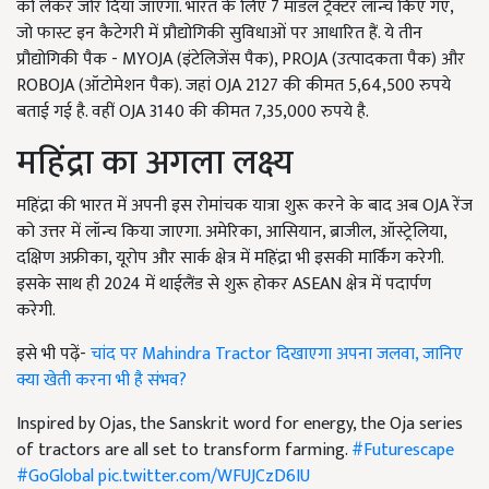
को लेकर जोर दिया जाएगा. भारत के लिए 7 मॉडल ट्रैक्टर लॉन्च किए गए,
जो फास्ट इन कैटेगरी में प्रौद्योगिकी सुविधाओं पर आधारित हैं. ये तीन
प्रौद्योगिकी पैक - MYOJA (इंटेलिजेंस पैक), PROJA (उत्पादकता पैक) और
ROBOJA (ऑटोमेशन पैक). जहां OJA 2127 की कीमत 5,64,500 रुपये
बताई गई है. वहीं OJA 3140 की कीमत 7,35,000 रुपये है.
महिंद्रा का अगला लक्ष्य
महिंद्रा की भारत में अपनी इस रोमांचक यात्रा शुरू करने के बाद अब OJA रेंज
को उत्तर में लॉन्च किया जाएगा. अमेरिका, आसियान, ब्राजील, ऑस्ट्रेलिया,
दक्षिण अफ्रीका, यूरोप और सार्क क्षेत्र में महिंद्रा भी इसकी मार्किंग करेगी.
इसके साथ ही 2024 में थाईलैंड से शुरू होकर ASEAN क्षेत्र में पदार्पण
करेगी.
इसे भी पढ़ें-
चांद पर Mahindra Tractor दिखाएगा अपना जलवा, जानिए
क्या खेती करना भी है संभव?
Inspired by Ojas, the Sanskrit word for energy, the Oja series
of tractors are all set to transform farming.
#Futurescape
#GoGlobal
pic.twitter.com/WFUJCzD6IU