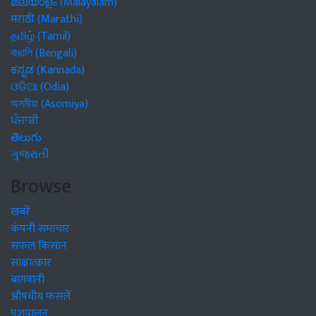
മലയാളം (Malayalam)
मराठी (Marathi)
தமிழ் (Tamil)
বাঙালি (Bengali)
ಕನ್ನಡ (Kannada)
ଓଡିଆ (Odia)
অসমীয়া (Asomiya)
ਪੰਜਾਬੀ
తెలుగు
ગુજરાતી
Browse
खबरें
कंपनी समाचार
सफल किसान
साक्षात्कार
बागवानी
औषधीय फसलें
पशुपालन