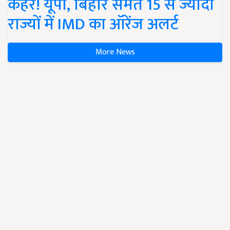
कहर! यूपी, बिहार समेत 15 से ज्यादा
राज्यों में IMD का ऑरेंज अलर्ट
More News