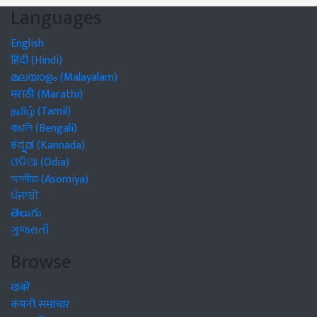
Languages
English
हिंदी (Hindi)
മലയാളം (Malayalam)
मराठी (Marathi)
தமிழ் (Tamil)
বাঙালি (Bengali)
ಕನ್ನಡ (Kannada)
ଓଡିଆ (Odia)
অসমীয়া (Asomiya)
ਪੰਜਾਬੀ
తెలుగు
ગુજરાતી
Browse
खबरें
कंपनी समाचार