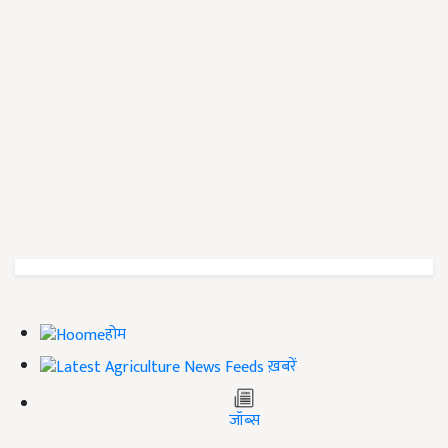
होम
ख़बरें
जॉब्स