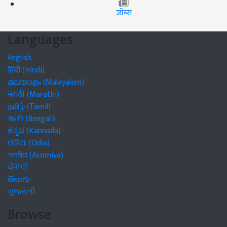
जॉब्स
Languages
English
हिंदी (Hindi)
മലയാളം (Malayalam)
मराठी (Marathi)
தமிழ் (Tamil)
বাঙালি (Bengali)
ಕನ್ನಡ (Kannada)
ଓଡିଆ (Odia)
অসমীয়া (Asomiya)
ਪੰਜਾਬੀ
తెలుగు
ગુજરાતી
Browse