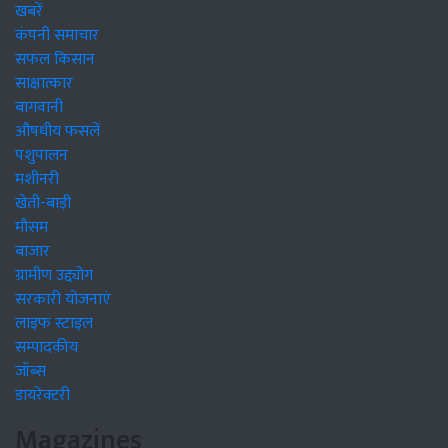
खबरें
कंपनी समाचार
सफल किसान
साक्षात्कार
बागवानी
औषधीय फसलें
पशुपालन
मशीनरी
खेती-बाड़ी
मौसम
बाजार
ग्रामीण उद्द्योग
सरकारी योजनाएं
लाइफ स्टाइल
सम्पादकीय
जॉब्स
डायरेक्टरी
Magazines