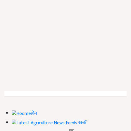
होम
ख़बरें