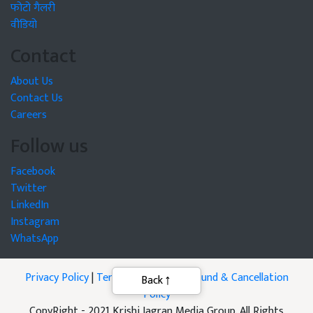
फोटो गैलरी
वीडियो
Contact
About Us
Contact Us
Careers
Follow us
Facebook
Twitter
LinkedIn
Instagram
WhatsApp
Privacy Policy
|
Terms of Service
|
Refund & Cancellation
Policy
CopyRight - 2021 Krishi Jagran Media Group. All Rights