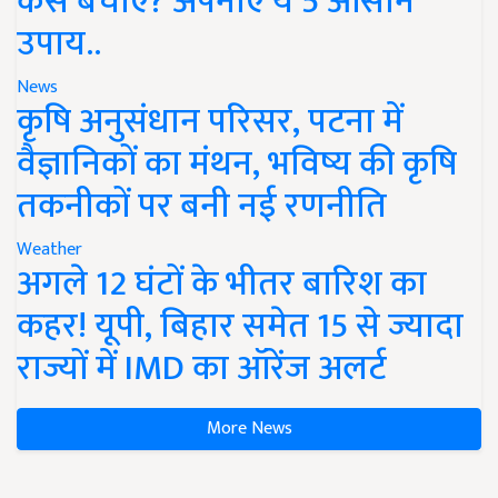
कैसे बचाएं? अपनाएं ये 5 आसान
उपाय..
News
कृषि अनुसंधान परिसर, पटना में
वैज्ञानिकों का मंथन, भविष्य की कृषि
तकनीकों पर बनी नई रणनीति
Weather
अगले 12 घंटों के भीतर बारिश का
कहर! यूपी, बिहार समेत 15 से ज्यादा
राज्यों में IMD का ऑरेंज अलर्ट
More News