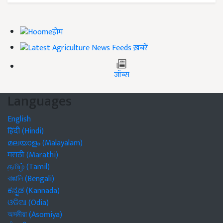
होम
ख़बरें
जॉब्स
Languages
English
हिंदी (Hindi)
മലയാളം (Malayalam)
मराठी (Marathi)
தமிழ் (Tamil)
বাঙালি (Bengali)
ಕನ್ನಡ (Kannada)
ଓଡିଆ (Odia)
অসমীয়া (Asomiya)