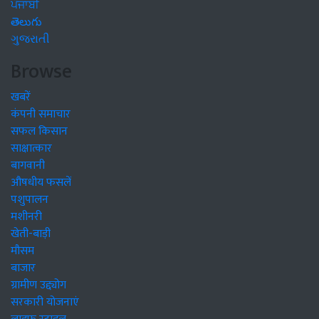
ਪੰਜਾਬੀ
తెలుగు
ગુજરાતી
Browse
खबरें
कंपनी समाचार
सफल किसान
साक्षात्कार
बागवानी
औषधीय फसलें
पशुपालन
मशीनरी
खेती-बाड़ी
मौसम
बाजार
ग्रामीण उद्द्योग
सरकारी योजनाएं