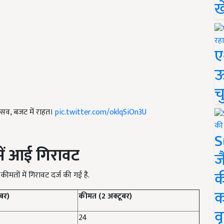
ख
ए
ऊ
च
 उत्सव, बजट में राहत।
pic.twitter.com/oklqSiOn3U
S
में आई गिरावट
ज
क
ीमतों में गिरावट दर्ज की गई है.
क
बर)
कीमत (2 अक्टूबर)
वृ
24