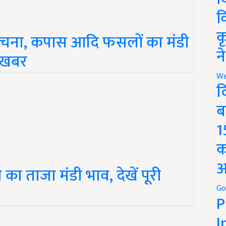
क
क
 चना, कपास आदि फसलों का मंडी
न
ी खबर
We
द
ब
1
क
अ
ा ताजा मंडी भाव, देखें पूरी
Go
P
I