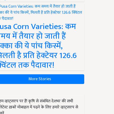
usa Corn Varieties: कम
मय में तैयार हो जाती हैं
क्का की ये पांच किस्में,
िलती है प्रति हेक्टेयर 126.6
्विंटल तक पैदावार!
More Stories
हम व्हाट्सएप पर हैं! कृषि से संबंधित देशभर की सभी
लेटेस्ट ख़बरें मोबाइल में पढ़ने के लिए हमारे व्हाट्सएप से
जुड़ें.