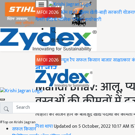
MFOI 2026
होम
ख़बरें
मौसम
खेती-बाड़ी
सरकारी योजना
गैलरी
वीडियो
मासिक पत्रिका
डायरेक्टरी
हिंदी
MFOI 2026
न्यूज़ रैप
सफल किसान
बाजार
साक्षात्कार
क
Home
बाजार
Mandi Bhav: आलू, प्य
वस्तुओं की कीमतों में 
त्योहारों का सीजन होने के बावजूद खाद्य पदार्थो की कीमतों म
#Top on Krishi Jagran
निशा थापा
Updated on 5 October, 2022 10:17 AM I
सफल किसान