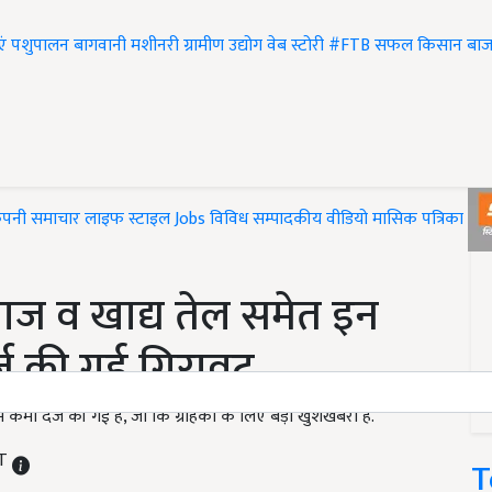
एं
पशुपालन
बागवानी
मशीनरी
ग्रामीण उद्योग
वेब स्टोरी
#FTB
सफल किसान
बाज
ंपनी समाचार
लाइफ स्टाइल
Jobs
विविध
सम्पादकीय
वीडियो
मासिक पत्रिका
#T
ाज व खाद्य तेल समेत इन
दर्ज की गई गिरावट
ें कमी दर्ज की गई है, जो कि ग्राहकों के लिए बड़ी खुशखबरी है.
ST
T