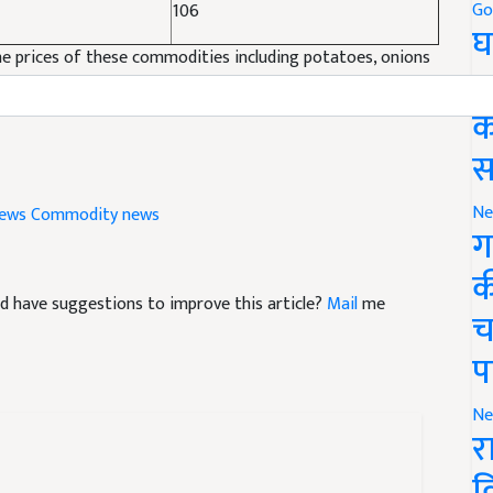
Go
106
घ
the prices of these commodities including potatoes, onions
र
क
स
Ne
ews
Commodity news
ग
क
 and have suggestions to improve this article?
Mail
me
च
प
Ne
र
व