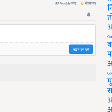
न
त
अ
Go
ब
प
अ
Go
म
स
अ
आ