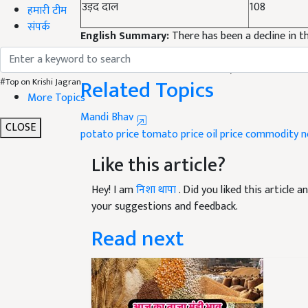
उड़द दाल
108
हमारी टीम
संपर्क
English Summary:
There has been a decline in 
and edible oil
Published on:
04 October 2022, 05:59 PM IST
Related Topics
#Top on Krishi Jagran
More Topics
Mandi Bhav
CLOSE
potato price
tomato price
oil price
commodity n
Like this article?
Hey! I am
निशा थापा
. Did you liked this article
your suggestions and feedback.
Read next