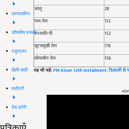
आलू
28
सम्पादकीय
पाम तेल
132
औषधीय फसलें
वनस्पति घी
152
सूरजमुखी तेल
176
पशुपालन
सोयाबीन तेल
156
खेती-बाड़ी
यह भी पढ़ें:
PM Kisan 12th Instalment: दिवाली से पह
मशीनरी
ADV
वेब स्टोरी
पत्रिकाएँ