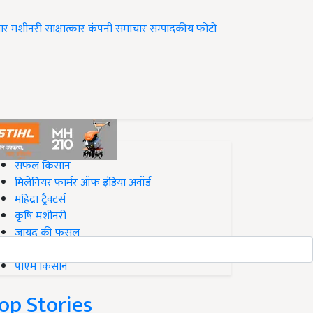
ार
मशीनरी
साक्षात्कार
कंपनी समाचार
सम्पादकीय
फोटो
op on Krishi Jagran
सफल किसान
मिलेनियर फार्मर ऑफ इंडिया अवॉर्ड
महिंद्रा ट्रैक्टर्स
कृषि मशीनरी
जायद की फसल
बिज़नेस आइडियाज
पीएम किसान
op Stories