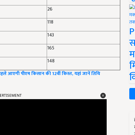
26
118
P
143
स
165
म
148
म
क
ले आएगी पीएम किसान की 12वीं किस्त, यहां जानें तिथि
ERTISEMENT