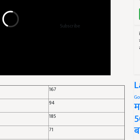
Subscribe
L
167
Go
94
म
5
185
ब
71