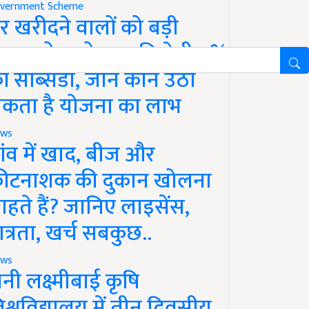
vernment Scheme
र खरीदने वालों को बड़ी
ाहत, होम लोन पर मिलेगी 4%
ी सब्सिडी, जानें कौन उठा
कता है योजना का लाभ
ws
ांव में खाद, बीज और
ीटनाशक की दुकान खोलना
ाहते हैं? जानिए लाइसेंस,
ात्रता, खर्च सबकुछ..
ws
ानी लक्ष्मीबाई कृषि
िश्वविद्यालय में तीन दिवसीय