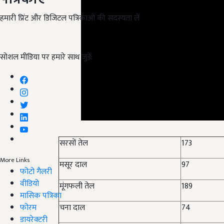
हमारी प्रिंट और डिजिटल पत्रिकाओं की सदस्यता लें
सोशल मीडिया पर हमारे साथ जुड़ें:
सरसों तेल
173
More Links
मसूर दाल
97
फोटो गैलरी
वीडियो
मूंगफली तेल
189
मासिक पत्रिका
फोरम
चना दाल
74
डायरेक्टरी