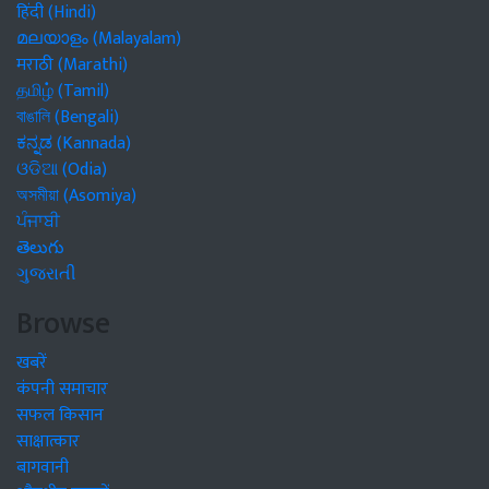
हिंदी (Hindi)
മലയാളം (Malayalam)
मराठी (Marathi)
தமிழ் (Tamil)
বাঙালি (Bengali)
ಕನ್ನಡ (Kannada)
ଓଡିଆ (Odia)
অসমীয়া (Asomiya)
ਪੰਜਾਬੀ
తెలుగు
ગુજરાતી
Browse
खबरें
कंपनी समाचार
सफल किसान
साक्षात्कार
बागवानी