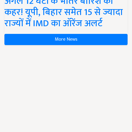
अगले 12 घंटों के भीतर बारिश का
कहर! यूपी, बिहार समेत 15 से ज्यादा
राज्यों में IMD का ऑरेंज अलर्ट
More News