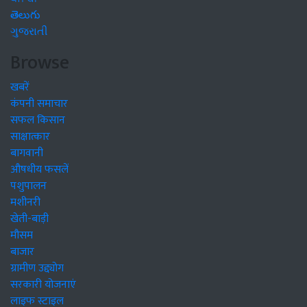
తెలుగు
ગુજરાતી
Browse
खबरें
कंपनी समाचार
सफल किसान
साक्षात्कार
बागवानी
औषधीय फसलें
पशुपालन
मशीनरी
खेती-बाड़ी
मौसम
बाजार
ग्रामीण उद्द्योग
सरकारी योजनाएं
लाइफ स्टाइल