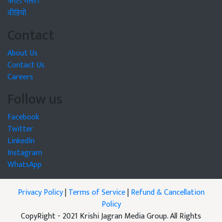
फोटो गैलरी
वीडियो
Contact
About Us
Contact Us
Careers
Follow us
Facebook
Twitter
LinkedIn
Instagram
WhatsApp
Privacy Policy
|
Terms of Service
|
Refund & Cancellation
Policy
CopyRight - 2021 Krishi Jagran Media Group. All Rights