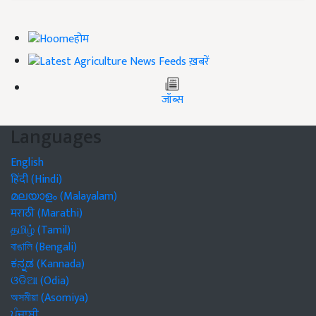
होम
ख़बरें
जॉब्स
Languages
English
हिंदी (Hindi)
മലയാളം (Malayalam)
मराठी (Marathi)
தமிழ் (Tamil)
বাঙালি (Bengali)
ಕನ್ನಡ (Kannada)
ଓଡିଆ (Odia)
অসমীয়া (Asomiya)
ਪੰਜਾਬੀ