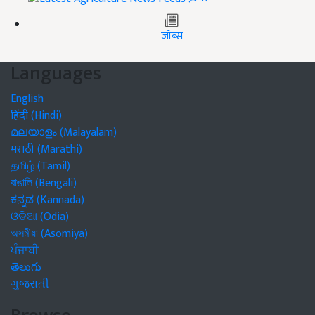
जॉब्स
Languages
English
हिंदी (Hindi)
മലയാളം (Malayalam)
मराठी (Marathi)
தமிழ் (Tamil)
বাঙালি (Bengali)
ಕನ್ನಡ (Kannada)
ଓଡିଆ (Odia)
অসমীয়া (Asomiya)
ਪੰਜਾਬੀ
తెలుగు
ગુજરાતી