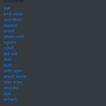
Browse
खबरें
कंपनी समाचार
सफल किसान
साक्षात्कार
बागवानी
औषधीय फसलें
पशुपालन
मशीनरी
खेती-बाड़ी
मौसम
बाजार
ग्रामीण उद्द्योग
सरकारी योजनाएं
लाइफ स्टाइल
सम्पादकीय
जॉब्स
डायरेक्टरी