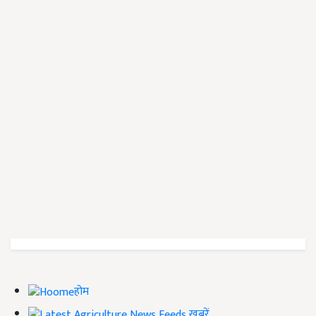
होम
ख़बरें