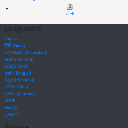
जॉब्स
Languages
English
हिंदी (Hindi)
മലയാളം (Malayalam)
मराठी (Marathi)
தமிழ் (Tamil)
বাঙালি (Bengali)
ಕನ್ನಡ (Kannada)
ଓଡିଆ (Odia)
অসমীয়া (Asomiya)
ਪੰਜਾਬੀ
తెలుగు
ગુજરાતી
Browse