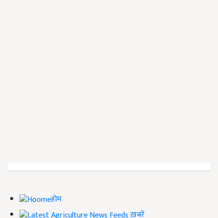
होम
ख़बरें